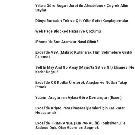
Yıllara Göre Asgari Ücret ile Alınabilecek Çeyrek Altın
Sayıları
Dünya Borsaları Tek ve Çift Yıllar Getiri Karşılaştırmaları
Web Page Blocked Hatası ve Çözümü
iPhone'da Son Aramalar Nasıl Silinir?
Excel'de VBA (Makro) Kullanarak Tüm Sekmelere Grafik
Eklemek
Sell In May And Go Away (Mayıs'ta Sat ve Git) Efsanesi Ne
Kadar Doğru?
Excel'de QR Kodlar Üreterek Araçları ve Notları Takip
Etmek
Yatırım Araçlarının Aylara Göre Davranışları (Excel)
Excel'de Kripto Para Piyasası işlemleri için Kar-Zarar
Hesaplamak
Excel'de TRIMRANGE (KIRPARALIĞI) Fonksiyonu ile
Sadece Dolu Olan Hücreleri Seçmek