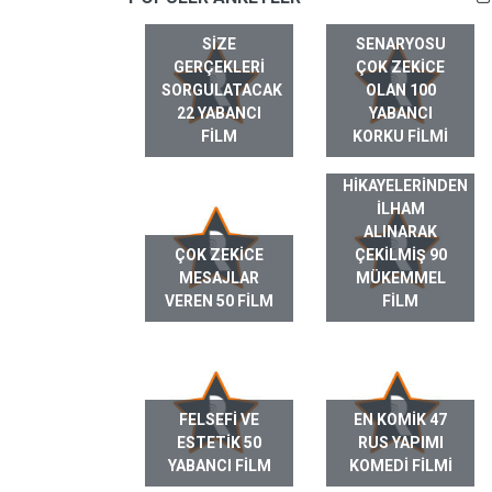
SIZE
SENARYOSU
GERÇEKLERI
ÇOK ZEKICE
SORGULATACAK
OLAN 100
22 YABANCI
YABANCI
FILM
KORKU FILMI
GERÇEK HAYAT
HIKAYELERINDEN
ILHAM
ALINARAK
ÇOK ZEKICE
ÇEKILMIŞ 90
MESAJLAR
MÜKEMMEL
VEREN 50 FILM
FILM
FELSEFI VE
EN KOMIK 47
ESTETIK 50
RUS YAPIMI
YABANCI FILM
KOMEDI FILMI