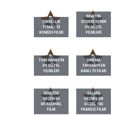
MARTIN
CINSELLIK
SCORSESE'NIN
TEMALI 25
EN GÜZEL
KOMEDI FILMI
FILMLERI
TOM HANKS'IN
SINEMA
EN GÜZEL
TARIHININ EN
FILMLERI
KANLI 75 FILMI
DENIZDE
GELMIŞ
GEÇEN 50
GEÇMIŞ EN
MÜKEMMEL
GÜZEL 100
FILM
FRANSIZ FILMI