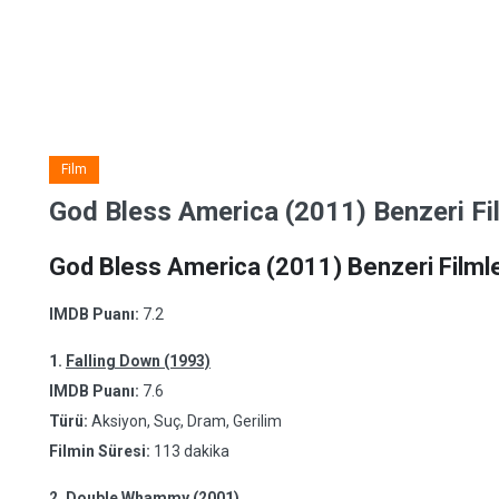
Film
God Bless America (2011) Benzeri Fi
God Bless America (2011) Benzeri Filml
IMDB Puanı:
7.2
1.
Falling Down (1993)
IMDB Puanı:
7.6
Türü:
Aksiyon, Suç, Dram, Gerilim
Filmin Süresi:
113 dakika
2.
Double Whammy (2001)