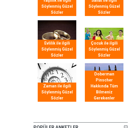
Yaşlılık ile ilgili
Sanat ile ilgili
Söylenmiş Güzel
Söylenmiş Güzel
Sözler
Sözler
Evlilik ile ilgili
Çocuk ile ilgili
Söylenmiş Güzel
Söylenmiş Güzel
Sözler
Sözler
Doberman
Pinscher
Zaman ile ilgili
Hakkında Tüm
Söylenmiş Güzel
Bilmeniz
Sözler
Gerekenler
POPÜLER ANKETLER