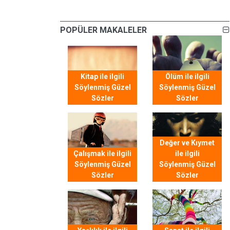
POPÜLER MAKALELER
Kitap ile ilgili
Ölüm ile ilgili
Söylenmiş Güzel
Söylenmiş Güzel
Sözler
Sözler
Değer ve Kıymet
Çalışmak ile ilgili
ile ilgili
Söylenmiş Güzel
Söylenmiş Güzel
Sözler
Sözler