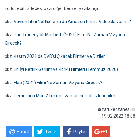
Editör editi: sitedeki bazı diğer benzer yazılar için;
bkz:
Vavien filmi Netflix'te ya da Amazon Prime Video'da var mı?
bkz:
The Tragedy of Macbeth (2021) Filmi Ne Zaman Vizyona
Girecek?
bkz:
Kasım 2021'de DVD'si Çıkacak Filmler ve Diziler
bkz:
En İyi Netflix Gerilim ve Korku Filmleri (Temmuz 2020)
bkz:
Flee (2021) Filmi Ne Zaman Vizyona Girecek?
bkz:
Demolition Man 2 filmi ne zaman nerede izlenebilir?
farukeczanesiiiiii
19.02.2022 18:08
E-mail
Tweet
Paylas
+1