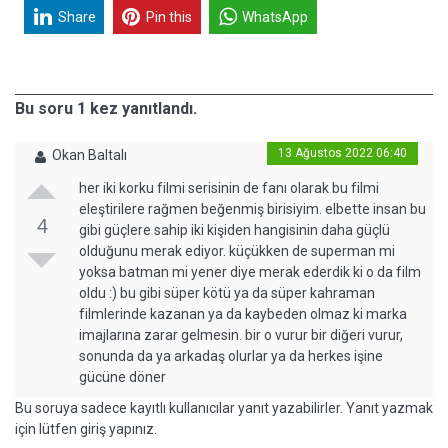
Share
Pin this
WhatsApp
Bu soru 1 kez yanıtlandı.
13 Ağustos 2022 06:40
Okan Baltalı
her iki korku filmi serisinin de fanı olarak bu filmi
eleştirilere rağmen beğenmiş birisiyim. elbette insan bu
4
gibi güçlere sahip iki kişiden hangisinin daha güçlü
olduğunu merak ediyor. küçükken de superman mi
yoksa batman mi yener diye merak ederdik ki o da film
oldu :) bu gibi süper kötü ya da süper kahraman
filmlerinde kazanan ya da kaybeden olmaz ki marka
imajlarına zarar gelmesin. bir o vurur bir diğeri vurur,
sonunda da ya arkadaş olurlar ya da herkes işine
gücüne döner
Bu soruya sadece kayıtlı kullanıcılar yanıt yazabilirler. Yanıt yazmak
için lütfen giriş yapınız.