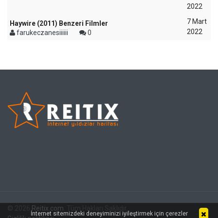
2022
7 Mart
Haywire (2011) Benzeri Filmler
2022
farukeczanesiiiiii
0
© 2026
Reitix.com
. Tüm Hakları Saklıdır.
İnternet sitemizdeki deneyiminizi iyileştirmek için çerezler