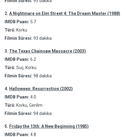
Filmin Süresi:
95 dakika
2.
A Nightmare on Elm Street 4: The Dream Master (1988)
IMDB Puanı:
5.7
Türü:
Korku
Filmin Süresi:
93 dakika
3.
The Texas Chainsaw Massacre (2003)
IMDB Puanı:
6.2
Türü:
Suç, Korku
Filmin Süresi:
98 dakika
4.
Halloween: Resurrection (2002)
IMDB Puanı:
4.0
Türü:
Korku, Gerilim
Filmin Süresi:
94 dakika
5.
Friday the 13th: A New Beginning (1985)
IMDB Puanı:
4.8