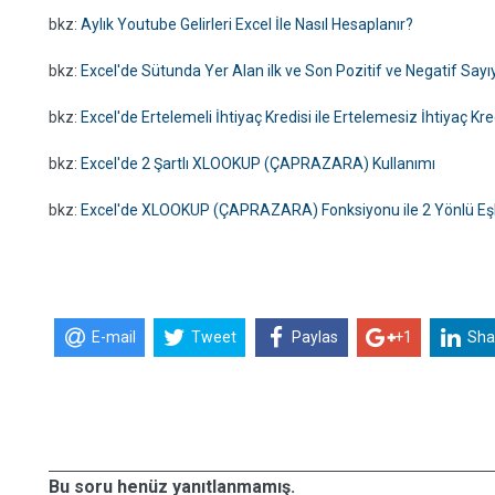
bkz:
Aylık Youtube Gelirleri Excel İle Nasıl Hesaplanır?
bkz:
Excel'de Sütunda Yer Alan ilk ve Son Pozitif ve Negatif Say
bkz:
Excel'de Ertelemeli İhtiyaç Kredisi ile Ertelemesiz İhtiyaç Kre
bkz:
Excel'de 2 Şartlı XLOOKUP (ÇAPRAZARA) Kullanımı
bkz:
Excel'de XLOOKUP (ÇAPRAZARA) Fonksiyonu ile 2 Yönlü E
E-mail
Tweet
Paylas
+1
Sha
Bu soru henüz yanıtlanmamış.