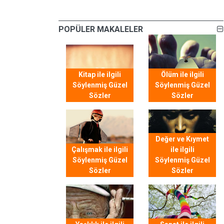
POPÜLER MAKALELER
Kitap ile ilgili
Ölüm ile ilgili
Söylenmiş Güzel
Söylenmiş Güzel
Sözler
Sözler
Değer ve Kıymet
Çalışmak ile ilgili
ile ilgili
Söylenmiş Güzel
Söylenmiş Güzel
Sözler
Sözler