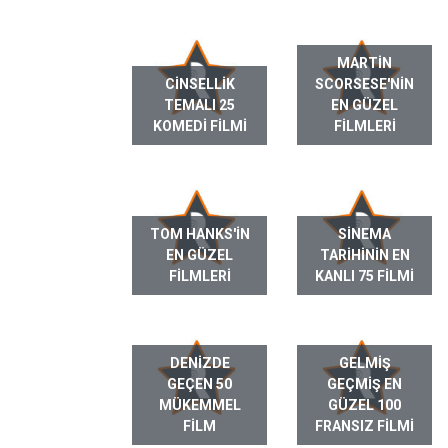
MARTIN
CINSELLIK
SCORSESE'NIN
TEMALI 25
EN GÜZEL
KOMEDI FILMI
FILMLERI
TOM HANKS'IN
SINEMA
EN GÜZEL
TARIHININ EN
FILMLERI
KANLI 75 FILMI
DENIZDE
GELMIŞ
GEÇEN 50
GEÇMIŞ EN
MÜKEMMEL
GÜZEL 100
FILM
FRANSIZ FILMI