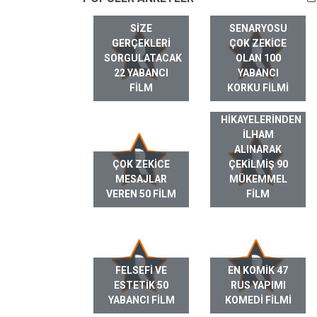
SIZE
SENARYOSU
GERÇEKLERI
ÇOK ZEKICE
SORGULATACAK
OLAN 100
22 YABANCI
YABANCI
FILM
KORKU FILMI
GERÇEK HAYAT
HIKAYELERINDEN
ILHAM
ALINARAK
ÇOK ZEKICE
ÇEKILMIŞ 90
MESAJLAR
MÜKEMMEL
VEREN 50 FILM
FILM
FELSEFI VE
EN KOMIK 47
ESTETIK 50
RUS YAPIMI
YABANCI FILM
KOMEDI FILMI