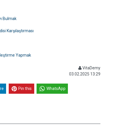
ıyı Bulmak
disi Karşılaştırması
şleştirme Yapmak
VitaDemy
03.02.2025 13:29
re
Pin this
WhatsApp