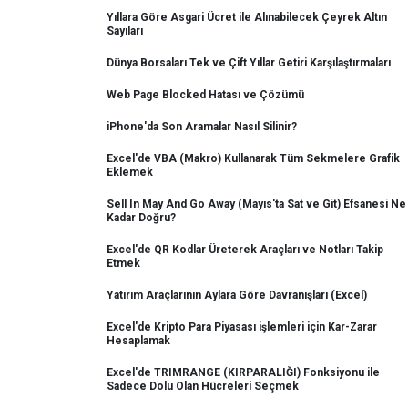
Yıllara Göre Asgari Ücret ile Alınabilecek Çeyrek Altın
Sayıları
Dünya Borsaları Tek ve Çift Yıllar Getiri Karşılaştırmaları
Web Page Blocked Hatası ve Çözümü
iPhone'da Son Aramalar Nasıl Silinir?
Excel'de VBA (Makro) Kullanarak Tüm Sekmelere Grafik
Eklemek
Sell In May And Go Away (Mayıs'ta Sat ve Git) Efsanesi Ne
Kadar Doğru?
Excel'de QR Kodlar Üreterek Araçları ve Notları Takip
Etmek
Yatırım Araçlarının Aylara Göre Davranışları (Excel)
Excel'de Kripto Para Piyasası işlemleri için Kar-Zarar
Hesaplamak
Excel'de TRIMRANGE (KIRPARALIĞI) Fonksiyonu ile
Sadece Dolu Olan Hücreleri Seçmek