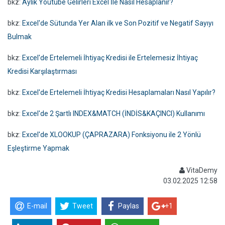
bkz:
Aylık Youtube Gelirleri Excel İle Nasıl Hesaplanır?
bkz:
Excel'de Sütunda Yer Alan ilk ve Son Pozitif ve Negatif Sayıyı
Bulmak
bkz:
Excel'de Ertelemeli İhtiyaç Kredisi ile Ertelemesiz İhtiyaç
Kredisi Karşılaştırması
bkz:
Excel'de Ertelemeli İhtiyaç Kredisi Hesaplamaları Nasıl Yapılır?
bkz:
Excel'de 2 Şartlı INDEX&MATCH (İNDİS&KAÇINCI) Kullanımı
bkz:
Excel'de XLOOKUP (ÇAPRAZARA) Fonksiyonu ile 2 Yönlü
Eşleştirme Yapmak
VitaDemy
03.02.2025 12:58
E-mail
Tweet
Paylas
+1