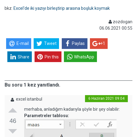
bkz:
Excel'de iki yazıyı birleştirip arasına boşluk koymak
zozdogan
06.06.2021 00:55
E-mail
Tweet
Paylas
+1
Share
Pin this
WhatsApp
Bu soru 1 kez yanıtlandı.
6 Haziran 2021 09:04
excel istanbul
merhaba, anladığım kadarıyla şöyle bir şey olabilir:
Parametreler tablosu:
46