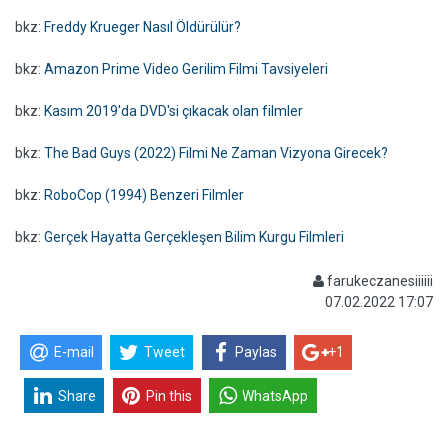
bkz:
Freddy Krueger Nasıl Öldürülür?
bkz:
Amazon Prime Video Gerilim Filmi Tavsiyeleri
bkz:
Kasım 2019'da DVD'si çıkacak olan filmler
bkz:
The Bad Guys (2022) Filmi Ne Zaman Vizyona Girecek?
bkz:
RoboCop (1994) Benzeri Filmler
bkz:
Gerçek Hayatta Gerçekleşen Bilim Kurgu Filmleri
farukeczanesiiiiii
07.02.2022 17:07
E-mail
Tweet
Paylas
+1
Share
Pin this
WhatsApp