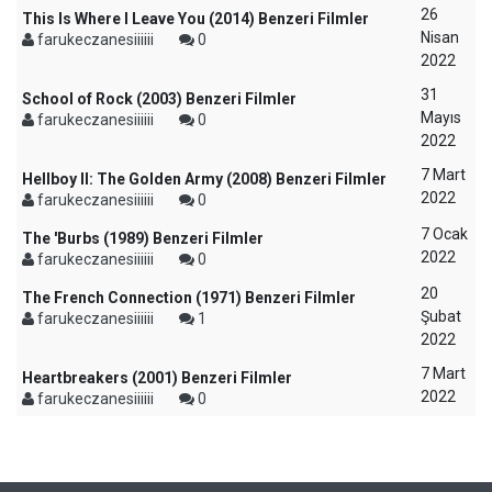
26
This Is Where I Leave You (2014) Benzeri Filmler
Nisan
farukeczanesiiiiii
0
2022
31
School of Rock (2003) Benzeri Filmler
Mayıs
farukeczanesiiiiii
0
2022
7 Mart
Hellboy II: The Golden Army (2008) Benzeri Filmler
2022
farukeczanesiiiiii
0
7 Ocak
The 'Burbs (1989) Benzeri Filmler
2022
farukeczanesiiiiii
0
20
The French Connection (1971) Benzeri Filmler
Şubat
farukeczanesiiiiii
1
2022
7 Mart
Heartbreakers (2001) Benzeri Filmler
2022
farukeczanesiiiiii
0