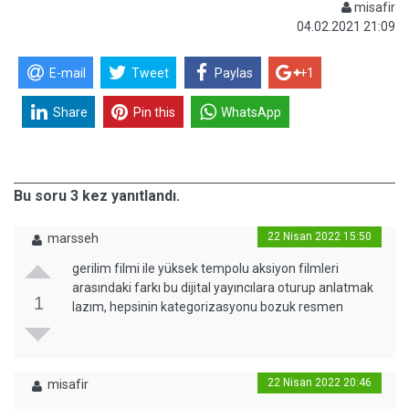
misafir
04.02.2021 21:09
E-mail
Tweet
Paylas
+1
Share
Pin this
WhatsApp
Bu soru 3 kez yanıtlandı.
22 Nisan 2022 15:50
marsseh
gerilim filmi ile yüksek tempolu aksiyon filmleri
arasındaki farkı bu dijital yayıncılara oturup anlatmak
1
lazım, hepsinin kategorizasyonu bozuk resmen
22 Nisan 2022 20:46
misafir