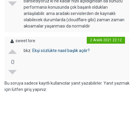
bahsediyoruz ki ne kadar hızlı açıldığından da sunucu
performansı konusunda çok başarılı oldukları
anlaşılabilir. ama aradaki servislerden de kaynaklı
olabilecek durumlarda (cloudflare gibi) zaman zaman
aksamalar yaşanması da normaldir
2 Aralık 2021 22:12
sweet lore
bkz:
Ekşi sözlükte nasıl başlık açılır?
0
Bu soruya sadece kayıtlı kullanıcılar yanıt yazabilirler. Yanıt yazmak
için lütfen giriş yapınız.