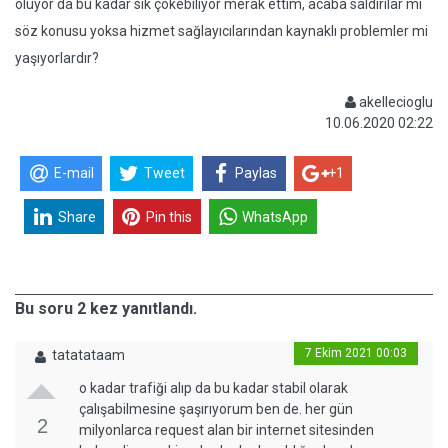
oluyor da bu kadar sık çökebiliyor merak ettim, acaba saldırılar mı
söz konusu yoksa hizmet sağlayıcılarından kaynaklı problemler mi
yaşıyorlardır?
akellecioglu
10.06.2020 02:22
E-mail
Tweet
Paylas
+1
Share
Pin this
WhatsApp
Bu soru 2 kez yanıtlandı.
7 Ekim 2021 00:03
tatatataam
o kadar trafiği alıp da bu kadar stabil olarak
çalışabilmesine şaşırıyorum ben de. her gün
2
milyonlarca request alan bir internet sitesinden