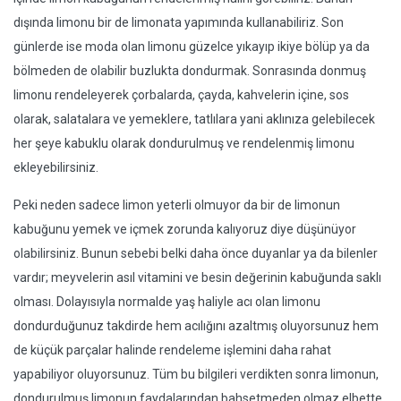
dışında limonu bir de limonata yapımında kullanabiliriz. Son
günlerde ise moda olan limonu güzelce yıkayıp ikiye bölüp ya da
bölmeden de olabilir buzlukta dondurmak. Sonrasında donmuş
limonu rendeleyerek çorbalarda, çayda, kahvelerin içine, sos
olarak, salatalara ve yemeklere, tatlılara yani aklınıza gelebilecek
her şeye kabuklu olarak dondurulmuş ve rendelenmiş limonu
ekleyebilirsiniz.
Peki neden sadece limon yeterli olmuyor da bir de limonun
kabuğunu yemek ve içmek zorunda kalıyoruz diye düşünüyor
olabilirsiniz. Bunun sebebi belki daha önce duyanlar ya da bilenler
vardır; meyvelerin asıl vitamini ve besin değerinin kabuğunda saklı
olması. Dolayısıyla normalde yaş haliyle acı olan limonu
dondurduğunuz takdirde hem acılığını azaltmış oluyorsunuz hem
de küçük parçalar halinde rendeleme işlemini daha rahat
yapabiliyor oluyorsunuz. Tüm bu bilgileri verdikten sonra limonun,
dondurulmuş limonun faydalarından bahsetmeden olmaz elbette.