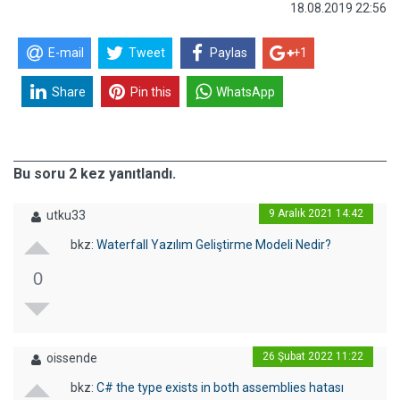
18.08.2019 22:56
E-mail
Tweet
Paylas
+1
Share
Pin this
WhatsApp
Bu soru 2 kez yanıtlandı.
9 Aralık 2021 14:42
utku33
bkz:
Waterfall Yazılım Geliştirme Modeli Nedir?
0
26 Şubat 2022 11:22
oissende
bkz:
C# the type exists in both assemblies hatası