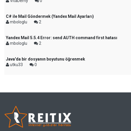
VitaDemy
0
C# ile Mail Göndermek (Yandex Mail Ayarları)
mbologlu
2
Yandex Mail 5.5.4 Error: send AUTH command first hatası
mbologlu
2
Java'da bir dosyanın boyutunu öğrenmek
utku33
0