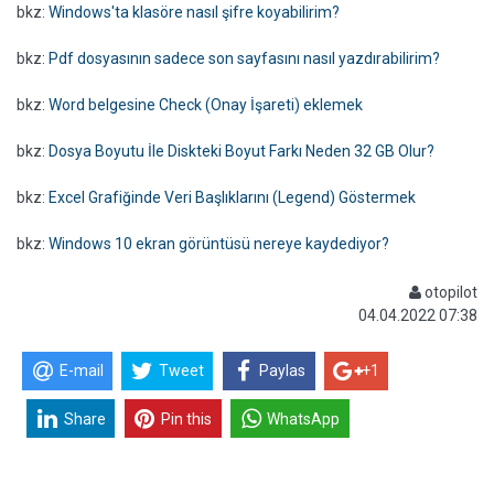
bkz:
Windows'ta klasöre nasıl şifre koyabilirim?
bkz:
Pdf dosyasının sadece son sayfasını nasıl yazdırabilirim?
bkz:
Word belgesine Check (Onay İşareti) eklemek
bkz:
Dosya Boyutu İle Diskteki Boyut Farkı Neden 32 GB Olur?
bkz:
Excel Grafiğinde Veri Başlıklarını (Legend) Göstermek
bkz:
Windows 10 ekran görüntüsü nereye kaydediyor?
otopilot
04.04.2022 07:38
E-mail
Tweet
Paylas
+1
Share
Pin this
WhatsApp