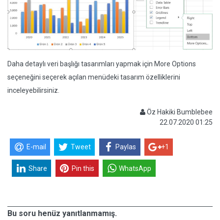
Daha detaylı veri başlığı tasarımları yapmak için More Options
seçeneğini seçerek açılan menüdeki tasarım özelliklerini
inceleyebilirsiniz.
Öz Hakiki Bumblebee
22.07.2020 01:25
E-mail
Tweet
Paylas
+1
Share
Pin this
WhatsApp
Bu soru henüz yanıtlanmamış.