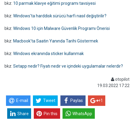
bkz:
10 parmak klavye eğitimi programı tavsiyesi
bkz:
Windows'ta harddisk sürücü harfi nasıl değiştirilir?
bkz:
Windows 10 için Malware Güvenlik Programı Önerisi
bkz:
Macbook'ta Saatin Yanında Tarihi Göstermek
bkz:
Windows ekranında sticker kullanmak
bkz:
Setapp nedir? Fiyatı nedir ve içindeki uygulamalar nelerdir?
otopilot
19.03.2022 17:22
E-mail
Tweet
Paylas
+1
Share
Pin this
WhatsApp