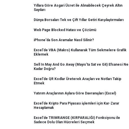
Yıllara Göre Asgari Ücret ile Alınabilecek Çeyrek Altın
Sayıları
Dünya Borsaları Tek ve Çift Yıllar Getiri Karşılaştırmaları
Web Page Blocked Hatası ve Çözümü
iPhone'da Son Aramalar Nasıl Silinir?
Excel'de VBA (Makro) Kullanarak Tüm Sekmelere Grafik
Eklemek
Sell In May And Go Away (Mayıs'ta Sat ve Git) Efsanesi Ne
Kadar Doğru?
Excel'de QR Kodlar Üreterek Araçları ve Notları Takip
Etmek
Yatırım Araçlarının Aylara Göre Davranışları (Excel)
Excel'de Kripto Para Piyasası işlemleri için Kar-Zarar
Hesaplamak
Excel'de TRIMRANGE (KIRPARALIĞI) Fonksiyonu ile
Sadece Dolu Olan Hücreleri Seçmek