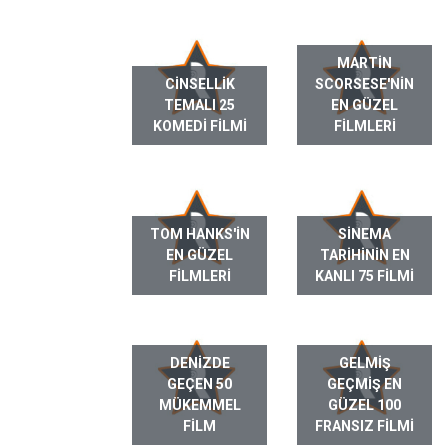
MARTIN
CINSELLIK
SCORSESE'NIN
TEMALI 25
EN GÜZEL
KOMEDI FILMI
FILMLERI
TOM HANKS'IN
SINEMA
EN GÜZEL
TARIHININ EN
FILMLERI
KANLI 75 FILMI
DENIZDE
GELMIŞ
GEÇEN 50
GEÇMIŞ EN
MÜKEMMEL
GÜZEL 100
FILM
FRANSIZ FILMI