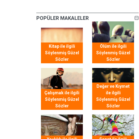
POPÜLER MAKALELER
Kitap ile ilgili
Ölüm ile ilgili
Söylenmiş Güzel
Söylenmiş Güzel
Sözler
Sözler
Değer ve Kıymet
Çalışmak ile ilgili
ile ilgili
Söylenmiş Güzel
Söylenmiş Güzel
Sözler
Sözler