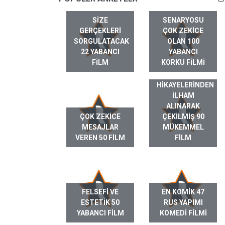
SIZE
SENARYOSU
GERÇEKLERI
ÇOK ZEKICE
SORGULATACAK
OLAN 100
22 YABANCI
YABANCI
FILM
KORKU FILMI
GERÇEK HAYAT
HIKAYELERINDEN
ILHAM
ALINARAK
ÇOK ZEKICE
ÇEKILMIŞ 90
MESAJLAR
MÜKEMMEL
VEREN 50 FILM
FILM
FELSEFI VE
EN KOMIK 47
ESTETIK 50
RUS YAPIMI
YABANCI FILM
KOMEDI FILMI