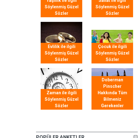
Yaşlılık ile ilgili
Sanat ile ilgili
Söylenmiş Güzel
Söylenmiş Güzel
Sözler
Sözler
Evlilik ile ilgili
Çocuk ile ilgili
Söylenmiş Güzel
Söylenmiş Güzel
Sözler
Sözler
Doberman
Pinscher
Zaman ile ilgili
Hakkında Tüm
Söylenmiş Güzel
Bilmeniz
Sözler
Gerekenler
POPÜLER ANKETLER