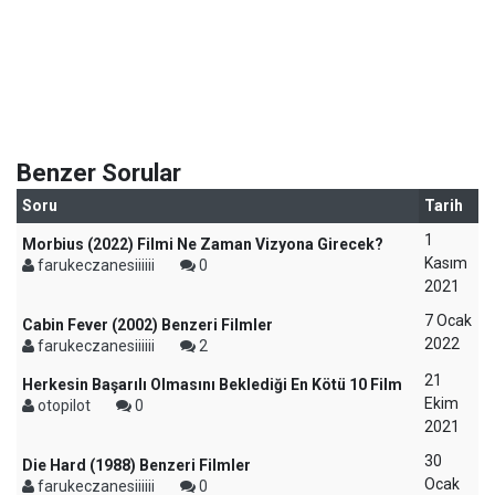
Benzer Sorular
Soru
Tarih
1
Morbius (2022) Filmi Ne Zaman Vizyona Girecek?
Kasım
farukeczanesiiiiii
0
2021
7 Ocak
Cabin Fever (2002) Benzeri Filmler
2022
farukeczanesiiiiii
2
21
Herkesin Başarılı Olmasını Beklediği En Kötü 10 Film
Ekim
otopilot
0
2021
30
Die Hard (1988) Benzeri Filmler
Ocak
farukeczanesiiiiii
0