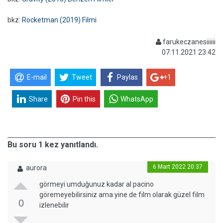
bkz:
Rocketman (2019) Filmi
farukeczanesiiiiii
07.11.2021 23:42
E-mail
Tweet
Paylas
+1
Share
Pin this
WhatsApp
Bu soru 1 kez yanıtlandı.
6 Mart 2022 20:37
aurora
görmeyi umduğunuz kadar al pacino
göremeyebilirsiniz ama yine de film olarak güzel film
0
izlenebilir