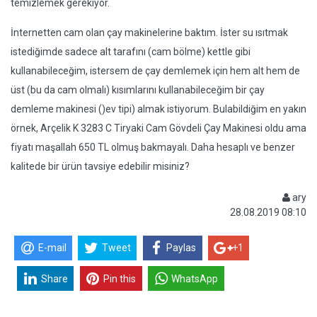
temizlemek gerekiyor.
İnternetten cam olan çay makinelerine baktım. İster su ısıtmak
istediğimde sadece alt tarafını (cam bölme) kettle gibi
kullanabileceğim, istersem de çay demlemek için hem alt hem de
üst (bu da cam olmalı) kısımlarını kullanabileceğim bir çay
demleme makinesi ()ev tipi) almak istiyorum. Bulabildiğim en yakın
örnek, Arçelik K 3283 C Tiryaki Cam Gövdeli Çay Makinesi oldu ama
fiyatı maşallah 650 TL olmuş bakmayalı. Daha hesaplı ve benzer
kalitede bir ürün tavsiye edebilir misiniz?
ary
28.08.2019 08:10
E-mail
Tweet
Paylas
+1
Share
Pin this
WhatsApp