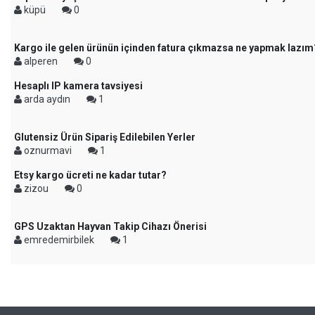
küpü
0
Kargo ile gelen ürünün içinden fatura çıkmazsa ne yapmak lazım
alperen
0
Hesaplı IP kamera tavsiyesi
arda aydın
1
Glutensiz Ürün Sipariş Edilebilen Yerler
oznurmavi
1
Etsy kargo ücreti ne kadar tutar?
zizou
0
GPS Uzaktan Hayvan Takip Cihazı Önerisi
emredemirbilek
1