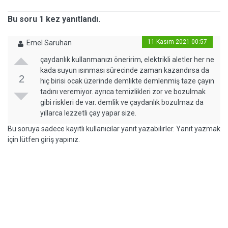
Bu soru 1 kez yanıtlandı.
11 Kasım 2021 00:57
Emel Saruhan
çaydanlık kullanmanızı öneririm, elektrikli aletler her ne
kada suyun ısınması sürecinde zaman kazandırsa da
2
hiç birisi ocak üzerinde demlikte demlenmiş taze çayın
tadını veremiyor. ayrıca temizlikleri zor ve bozulmak
gibi riskleri de var. demlik ve çaydanlık bozulmaz da
yıllarca lezzetli çay yapar size.
Bu soruya sadece kayıtlı kullanıcılar yanıt yazabilirler. Yanıt yazmak
için lütfen giriş yapınız.