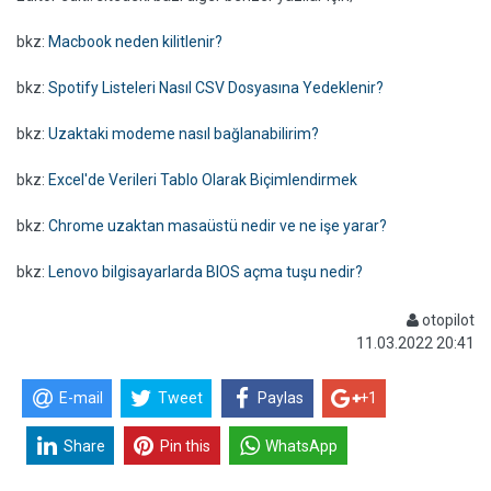
bkz:
Macbook neden kilitlenir?
bkz:
Spotify Listeleri Nasıl CSV Dosyasına Yedeklenir?
bkz:
Uzaktaki modeme nasıl bağlanabilirim?
bkz:
Excel'de Verileri Tablo Olarak Biçimlendirmek
bkz:
Chrome uzaktan masaüstü nedir ve ne işe yarar?
bkz:
Lenovo bilgisayarlarda BIOS açma tuşu nedir?
otopilot
11.03.2022 20:41
E-mail
Tweet
Paylas
+1
Share
Pin this
WhatsApp