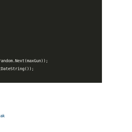
        

random.Next(maxGun));

DateString());

mak