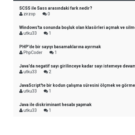
SCSS ile Sass arasındaki fark nedir?
zirzop
0
Windows'ta sonunda boşluk olan klasörleri açmak ve sil
utku33
1
PHP'de bir sayıyı basamaklarına ayırmak
PhpCoder
1
Java'da negatif sayı girilinceye kadar sayı istemeye dev
utku33
2
JavaScript'te bir kodun çalışma süresini ölçmek ve görm
utku33
1
Java ile diskriminant hesabı yapmak
utku33
1