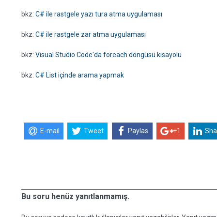
bkz:
C# ile rastgele yazı tura atma uygulaması
bkz:
C# ile rastgele zar atma uygulaması
bkz:
Visual Studio Code'da foreach döngüsü kısayolu
bkz:
C# List içinde arama yapmak
E-mail
Tweet
Paylas
+1
Sha
Bu soru henüz yanıtlanmamış.