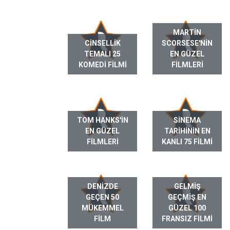
MARTIN
CINSELLIK
SCORSESE'NIN
TEMALI 25
EN GÜZEL
KOMEDI FILMI
FILMLERI
TOM HANKS'IN
SINEMA
EN GÜZEL
TARIHININ EN
FILMLERI
KANLI 75 FILMI
DENIZDE
GELMIŞ
GEÇEN 50
GEÇMIŞ EN
MÜKEMMEL
GÜZEL 100
FILM
FRANSIZ FILMI