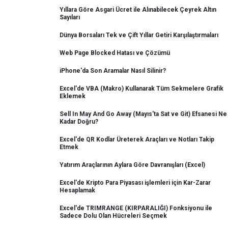
Yıllara Göre Asgari Ücret ile Alınabilecek Çeyrek Altın
Sayıları
Dünya Borsaları Tek ve Çift Yıllar Getiri Karşılaştırmaları
Web Page Blocked Hatası ve Çözümü
iPhone'da Son Aramalar Nasıl Silinir?
Excel'de VBA (Makro) Kullanarak Tüm Sekmelere Grafik
Eklemek
Sell In May And Go Away (Mayıs'ta Sat ve Git) Efsanesi Ne
Kadar Doğru?
Excel'de QR Kodlar Üreterek Araçları ve Notları Takip
Etmek
Yatırım Araçlarının Aylara Göre Davranışları (Excel)
Excel'de Kripto Para Piyasası işlemleri için Kar-Zarar
Hesaplamak
Excel'de TRIMRANGE (KIRPARALIĞI) Fonksiyonu ile
Sadece Dolu Olan Hücreleri Seçmek