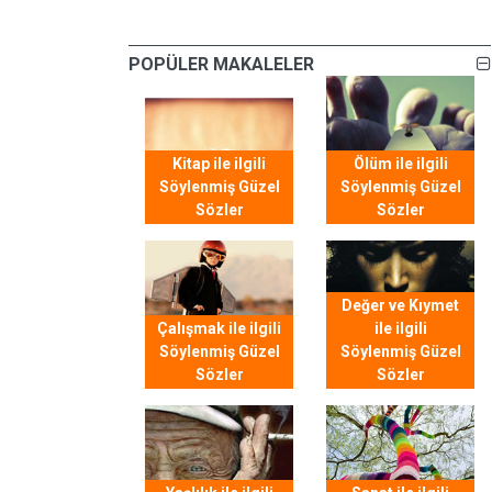
POPÜLER MAKALELER
Kitap ile ilgili
Ölüm ile ilgili
Söylenmiş Güzel
Söylenmiş Güzel
Sözler
Sözler
Değer ve Kıymet
Çalışmak ile ilgili
ile ilgili
Söylenmiş Güzel
Söylenmiş Güzel
Sözler
Sözler