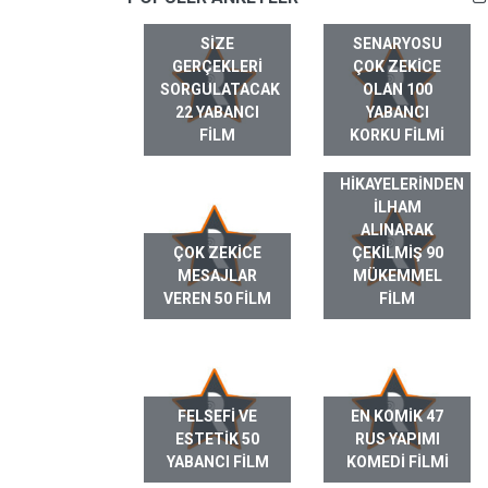
SIZE
SENARYOSU
GERÇEKLERI
ÇOK ZEKICE
SORGULATACAK
OLAN 100
22 YABANCI
YABANCI
FILM
KORKU FILMI
GERÇEK HAYAT
HIKAYELERINDEN
ILHAM
ALINARAK
ÇOK ZEKICE
ÇEKILMIŞ 90
MESAJLAR
MÜKEMMEL
VEREN 50 FILM
FILM
FELSEFI VE
EN KOMIK 47
ESTETIK 50
RUS YAPIMI
YABANCI FILM
KOMEDI FILMI