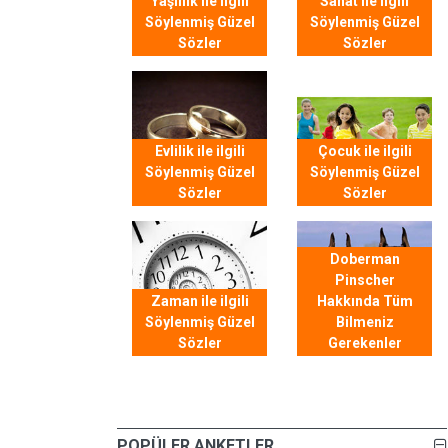
Yaşlılık ile ilgili
Sanat ile ilgili
Söylenmiş Güzel
Söylenmiş Güzel
Sözler
Sözler
Evlilik ile ilgili
Çocuk ile ilgili
Söylenmiş Güzel
Söylenmiş Güzel
Sözler
Sözler
Doberman
Pinscher
Zaman ile ilgili
Hakkında Tüm
Söylenmiş Güzel
Bilmeniz
Sözler
Gerekenler
POPÜLER ANKETLER