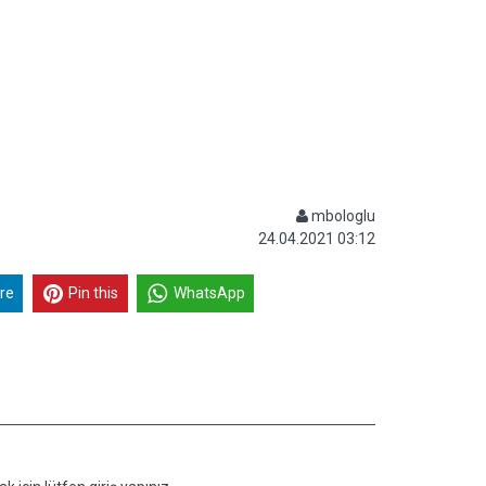
mbologlu
24.04.2021 03:12
re
Pin this
WhatsApp