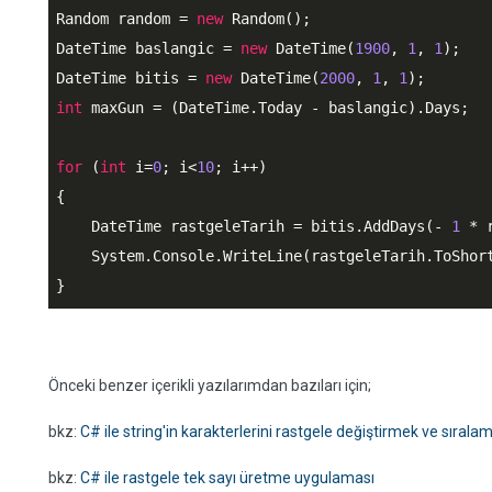
Random random = 
new
 Random();

DateTime baslangic = 
new
 DateTime(
1900
, 
1
, 
1
);

DateTime bitis = 
new
 DateTime(
2000
, 
1
, 
1
int
 maxGun = (DateTime.Today - baslangic).Days;   
for
 (
int
 i=
0
; i<
10
; i++)

{

    DateTime rastgeleTarih = bitis.AddDays(- 
1
 * 
    System.Console.WriteLine(rastgeleTarih.ToShort
}
Önceki benzer içerikli yazılarımdan bazıları için;
bkz:
C# ile string'in karakterlerini rastgele değiştirmek ve sırala
bkz:
C# ile rastgele tek sayı üretme uygulaması