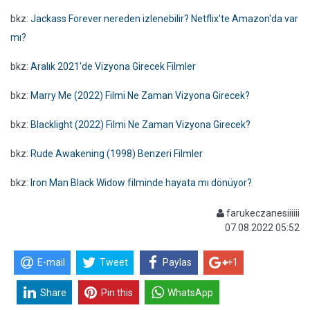
bkz:
Jackass Forever nereden izlenebilir? Netflix'te Amazon'da var
mı?
bkz:
Aralık 2021'de Vizyona Girecek Filmler
bkz:
Marry Me (2022) Filmi Ne Zaman Vizyona Girecek?
bkz:
Blacklight (2022) Filmi Ne Zaman Vizyona Girecek?
bkz:
Rude Awakening (1998) Benzeri Filmler
bkz:
Iron Man Black Widow filminde hayata mı dönüyor?
farukeczanesiiiiii
07.08.2022 05:52
E-mail
Tweet
Paylas
+1
Share
Pin this
WhatsApp