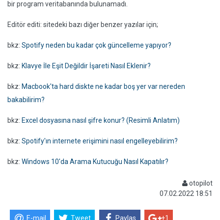
bir program veritabanında bulunamadı.
Editör editi: sitedeki bazı diğer benzer yazılar için;
bkz:
Spotify neden bu kadar çok güncelleme yapıyor?
bkz:
Klavye İle Eşit Değildir İşareti Nasıl Eklenir?
bkz:
Macbook'ta hard diskte ne kadar boş yer var nereden
bakabilirim?
bkz:
Excel dosyasına nasıl şifre konur? (Resimli Anlatım)
bkz:
Spotify'ın internete erişimini nasıl engelleyebilirim?
bkz:
Windows 10'da Arama Kutucuğu Nasıl Kapatılır?
otopilot
07.02.2022 18:51
E-mail
Tweet
Paylas
+1