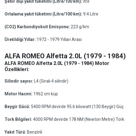
Şehir dışı yakıt tüketimi (Litre/100 km):
itre
Ortalama yakıt tüketimi (Litre/100 km):
9.4 Litre
(CO2) Karbondiyoksit Emisyonu:
223 g/km
Üretildiği Yıllar:
1972 - 1979 Yılları Arası
ALFA ROMEO Alfetta 2.0L (1979 - 1984)
ALFA ROMEO Alfetta 2.0L (1979 - 1984) Motor
Özellikleri:
Silindir sayısı:
L4 (Sıralı 4 silindir)
Motor Hacmi:
1962 cm küp
Beygir Gücü:
5400 RPM devirde 95.6 kilowatt (130 Beygir) Güç
Tork Bilgileri:
4000 RPM devirde 178 NM (Newton Metre) Tork
Yakıt Türü:
Benzinli