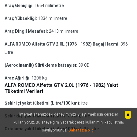
Araç Genişliği:
1664 milimetre
Araç Yüksekliği:
1334 milimetre
Araç Dingil Mesafesi:
2413 milimetre
ALFA ROMEO Alfetta GTV 2.0L (1976 - 1982) Bagaj Hacmi:
396
Litre
(Aerodinamik) Sürükleme katsayısı:
39 CD
Araç Ağırlığı:
1206 kg
ALFA ROMEO Alfetta GTV 2.0L (1976 - 1982) Yakıt
Tüketimi Verileri
Şehir içi yakıt tüketimi (Litre/100 km):
itre
İnternet sitemizdeki deneyiminizi iyileştirmek için çerezler
Şehir dışı yakıt tüketimi (Litre/100 km):
itre
kullanıyoruz. Bu siteye giriş yaparak çerez kullanımını kabul etmiş
Ortalama yakıt tüketimi (Litre/100 km):
9.5 Litre
sayılıyorsunuz.
Daha fazla bilgi
.