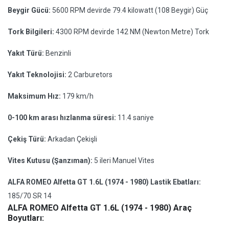
Beygir Gücü:
5600 RPM devirde 79.4 kilowatt (108 Beygir) Güç
Tork Bilgileri:
4300 RPM devirde 142 NM (Newton Metre) Tork
Yakıt Türü:
Benzinli
Yakıt Teknolojisi:
2 Carburetors
Maksimum Hız:
179 km/h
0-100 km arası hızlanma süresi:
11.4 saniye
Çekiş Türü:
Arkadan Çekişli
Vites Kutusu (Şanzıman):
5 ileri Manuel Vites
ALFA ROMEO Alfetta GT 1.6L (1974 - 1980) Lastik Ebatları:
185/70 SR 14
ALFA ROMEO Alfetta GT 1.6L (1974 - 1980) Araç
Boyutları: