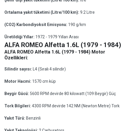
Şehir dışı yakıt tüketimi (Litre/100 km):
itre
Ortalama yakıt tüketimi (Litre/100 km):
9.2 Litre
(CO2) Karbondiyoksit Emisyonu:
190 g/km
Üretildiği Yıllar:
1972 - 1979 Yılları Arası
ALFA ROMEO Alfetta 1.6L (1979 - 1984)
ALFA ROMEO Alfetta 1.6L (1979 - 1984) Motor
Özellikleri:
Silindir sayısı:
L4 (Sıralı 4 silindir)
Motor Hacmi:
1570 cm küp
Beygir Gücü:
5600 RPM devirde 80 kilowatt (109 Beygir) Güç
Tork Bilgileri:
4300 RPM devirde 142 NM (Newton Metre) Tork
Yakıt Türü:
Benzinli
Yakıt Teknolojisi:
2 Carburetors