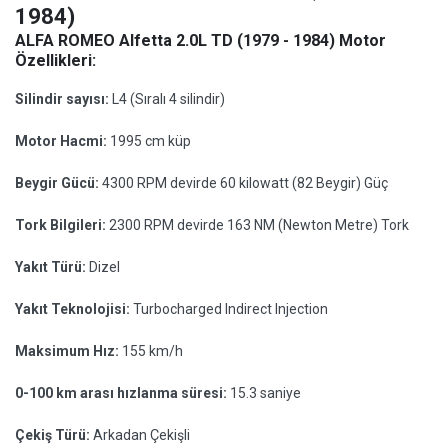
1984)
ALFA ROMEO Alfetta 2.0L TD (1979 - 1984) Motor
Özellikleri:
Silindir sayısı:
L4 (Sıralı 4 silindir)
Motor Hacmi:
1995 cm küp
Beygir Gücü:
4300 RPM devirde 60 kilowatt (82 Beygir) Güç
Tork Bilgileri:
2300 RPM devirde 163 NM (Newton Metre) Tork
Yakıt Türü:
Dizel
Yakıt Teknolojisi:
Turbocharged Indirect Injection
Maksimum Hız:
155 km/h
0-100 km arası hızlanma süresi:
15.3 saniye
Çekiş Türü:
Arkadan Çekişli