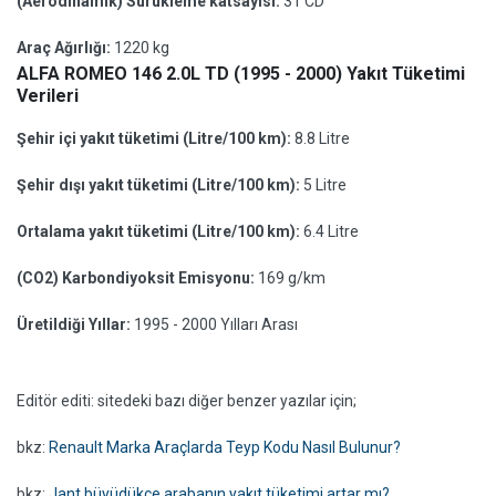
(Aerodinamik) Sürükleme katsayısı:
31 CD
Araç Ağırlığı:
1220 kg
ALFA ROMEO 146 2.0L TD (1995 - 2000) Yakıt Tüketimi
Verileri
Şehir içi yakıt tüketimi (Litre/100 km):
8.8 Litre
Şehir dışı yakıt tüketimi (Litre/100 km):
5 Litre
Ortalama yakıt tüketimi (Litre/100 km):
6.4 Litre
(CO2) Karbondiyoksit Emisyonu:
169 g/km
Üretildiği Yıllar:
1995 - 2000 Yılları Arası
Editör editi: sitedeki bazı diğer benzer yazılar için;
bkz:
Renault Marka Araçlarda Teyp Kodu Nasıl Bulunur?
bkz:
Jant büyüdükçe arabanın yakıt tüketimi artar mı?