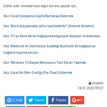
Editör editi: sitedeki bazı diğer benzer yazılar için;
bkz:
Excel Dosyasına Sayfa Numarası Eklemek
bkz:
Word dosyasından şifre nasıl kaldırılır? (Resimli Anlatım)
bkz:
PC'ye ikinci ekran bağlayınca bilgisayar donuyor ve kitleniyor
bkz:
Macbook ile Sennheiser kulaklığı bluetooth ile bağlayınca
bağlantı kopma sorunu
bkz:
Windows 10 Başlat Menüsünü Tam Ekran Yapmak
bkz:
Excel'de Dilim Grafiği (Pie Chart) Eklemek
otopilot
18.01.2022 09:07
E-mail
Tweet
Paylas
+1