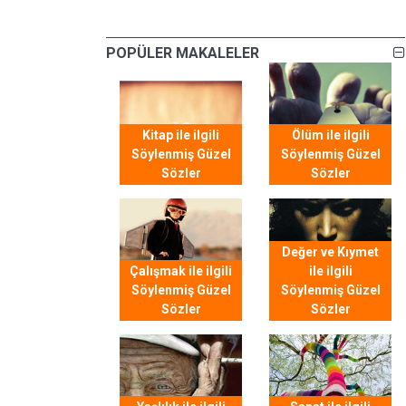
POPÜLER MAKALELER
Kitap ile ilgili
Ölüm ile ilgili
Söylenmiş Güzel
Söylenmiş Güzel
Sözler
Sözler
Değer ve Kıymet
Çalışmak ile ilgili
ile ilgili
Söylenmiş Güzel
Söylenmiş Güzel
Sözler
Sözler