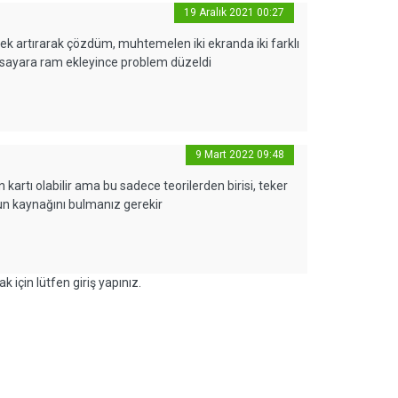
19 Aralık 2021 00:27
ek artırarak çözdüm, muhtemelen iki ekranda iki farklı
gisayara ram ekleyince problem düzeldi
9 Mart 2022 09:48
artı olabilir ama bu sadece teorilerden birisi, teker
un kaynağını bulmanız gerekir
k için lütfen giriş yapınız.