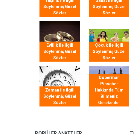
Yaşlılık ile ilgili
Sanat ile ilgili
Söylenmiş Güzel
Söylenmiş Güzel
Sözler
Sözler
Evlilik ile ilgili
Çocuk ile ilgili
Söylenmiş Güzel
Söylenmiş Güzel
Sözler
Sözler
Doberman
Pinscher
Zaman ile ilgili
Hakkında Tüm
Söylenmiş Güzel
Bilmeniz
Sözler
Gerekenler
POPÜLER ANKETLER