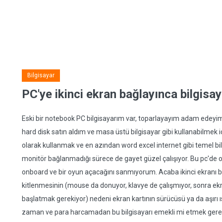
Bilgisayar
PC'ye ikinci ekran bağlayınca bilgisay
Eski bir notebook PC bilgisayarım var, toparlayayım adam edeyim 
hard disk satın aldım ve masa üstü bilgisayar gibi kullanabilmek i
olarak kullanmak ve en azından word excel internet gibi temel bil
monitör bağlanmadığı sürece de gayet güzel çalışıyor. Bu pc'de o
onboard ve bir oyun açacağını sanmıyorum. Acaba ikinci ekranı 
kitlenmesinin (mouse da donuyor, klavye de çalışmıyor, sonra ekr
başlatmak gerekiyor) nedeni ekran kartının sürücüsü ya da aşırı ıs
zaman ve para harcamadan bu bilgisayarı emekli mi etmek gerek