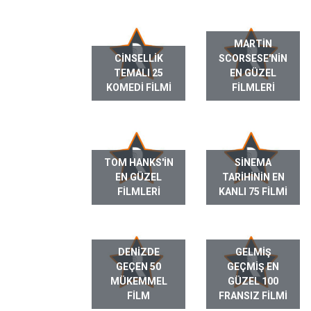
MARTIN
CINSELLIK
SCORSESE'NIN
TEMALI 25
EN GÜZEL
KOMEDI FILMI
FILMLERI
TOM HANKS'IN
SINEMA
EN GÜZEL
TARIHININ EN
FILMLERI
KANLI 75 FILMI
DENIZDE
GELMIŞ
GEÇEN 50
GEÇMIŞ EN
MÜKEMMEL
GÜZEL 100
FILM
FRANSIZ FILMI