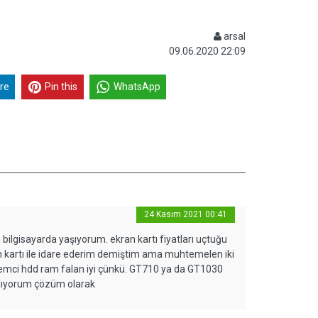
arsal
09.06.2020 22:09
re
Pin this
WhatsApp
24 Kasım 2021 00:41
ilgisayarda yaşıyorum. ekran kartı fiyatları uçtuğu
an kartı ile idare ederim demiştim ama muhtemelen iki
işlemci hdd ram falan iyi çünkü. GT710 ya da GT1030
anlıyorum çözüm olarak