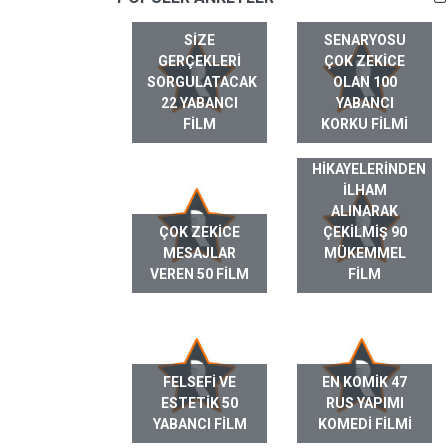
SIZE
SENARYOSU
GERÇEKLERI
ÇOK ZEKICE
SORGULATACAK
OLAN 100
22 YABANCI
YABANCI
FILM
KORKU FILMI
GERÇEK HAYAT
HIKAYELERINDEN
ILHAM
ALINARAK
ÇOK ZEKICE
ÇEKILMIŞ 90
MESAJLAR
MÜKEMMEL
VEREN 50 FILM
FILM
FELSEFI VE
EN KOMIK 47
ESTETIK 50
RUS YAPIMI
YABANCI FILM
KOMEDI FILMI