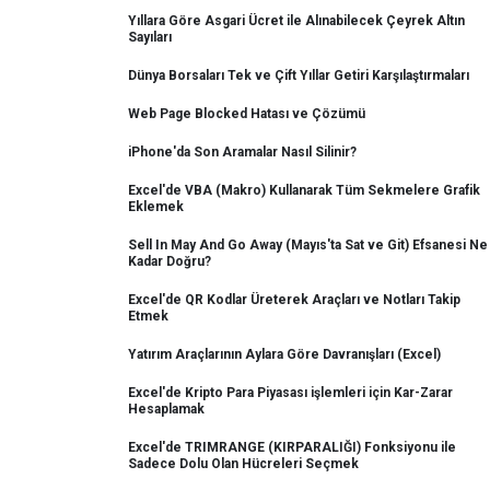
Yıllara Göre Asgari Ücret ile Alınabilecek Çeyrek Altın
Sayıları
Dünya Borsaları Tek ve Çift Yıllar Getiri Karşılaştırmaları
Web Page Blocked Hatası ve Çözümü
iPhone'da Son Aramalar Nasıl Silinir?
Excel'de VBA (Makro) Kullanarak Tüm Sekmelere Grafik
Eklemek
Sell In May And Go Away (Mayıs'ta Sat ve Git) Efsanesi Ne
Kadar Doğru?
Excel'de QR Kodlar Üreterek Araçları ve Notları Takip
Etmek
Yatırım Araçlarının Aylara Göre Davranışları (Excel)
Excel'de Kripto Para Piyasası işlemleri için Kar-Zarar
Hesaplamak
Excel'de TRIMRANGE (KIRPARALIĞI) Fonksiyonu ile
Sadece Dolu Olan Hücreleri Seçmek