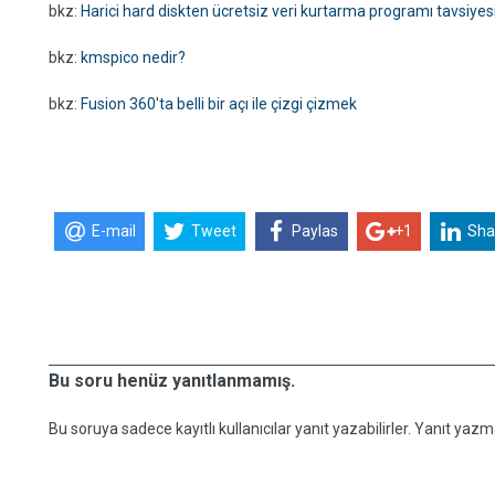
bkz:
Harici hard diskten ücretsiz veri kurtarma programı tavsiyes
bkz:
kmspico nedir?
bkz:
Fusion 360'ta belli bir açı ile çizgi çizmek
E-mail
Tweet
Paylas
+1
Sha
Bu soru henüz yanıtlanmamış.
Bu soruya sadece kayıtlı kullanıcılar yanıt yazabilirler. Yanıt yazma