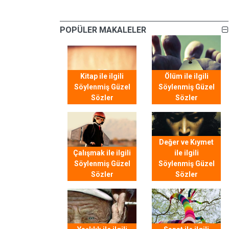
POPÜLER MAKALELER
Kitap ile ilgili
Ölüm ile ilgili
Söylenmiş Güzel
Söylenmiş Güzel
Sözler
Sözler
Değer ve Kıymet
Çalışmak ile ilgili
ile ilgili
Söylenmiş Güzel
Söylenmiş Güzel
Sözler
Sözler