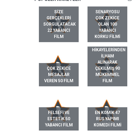
SIZE
SENARYOSU
GERÇEKLERI
ÇOK ZEKICE
SORGULATACAK
OLAN 100
22 YABANCI
YABANCI
FILM
KORKU FILMI
GERÇEK HAYAT
HIKAYELERINDEN
ILHAM
ALINARAK
ÇOK ZEKICE
ÇEKILMIŞ 90
MESAJLAR
MÜKEMMEL
VEREN 50 FILM
FILM
FELSEFI VE
EN KOMIK 47
ESTETIK 50
RUS YAPIMI
YABANCI FILM
KOMEDI FILMI