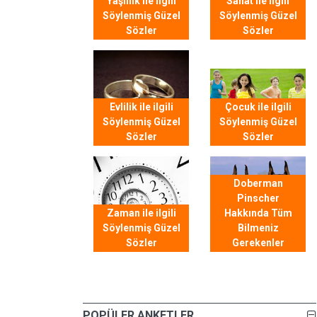
Yaşlılık ile ilgili
Sanat ile ilgili
Söylenmiş Güzel
Söylenmiş Güzel
Sözler
Sözler
Evlilik ile ilgili
Çocuk ile ilgili
Söylenmiş Güzel
Söylenmiş Güzel
Sözler
Sözler
Doberman
Pinscher
Zaman ile ilgili
Hakkında Tüm
Söylenmiş Güzel
Bilmeniz
Sözler
Gerekenler
POPÜLER ANKETLER