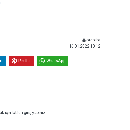
i
otopilot
16.01.2022 13:12
re
Pin this
WhatsApp
k için lütfen giriş yapınız.