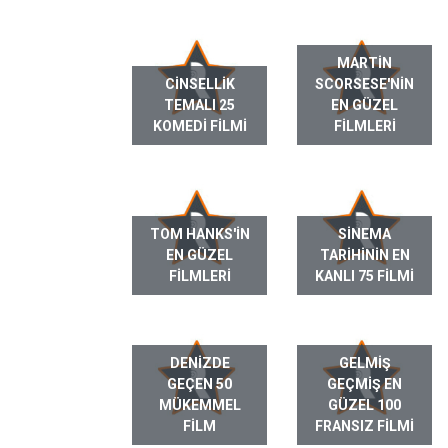
MARTIN
CINSELLIK
SCORSESE'NIN
TEMALI 25
EN GÜZEL
KOMEDI FILMI
FILMLERI
TOM HANKS'IN
SINEMA
EN GÜZEL
TARIHININ EN
FILMLERI
KANLI 75 FILMI
DENIZDE
GELMIŞ
GEÇEN 50
GEÇMIŞ EN
MÜKEMMEL
GÜZEL 100
FILM
FRANSIZ FILMI