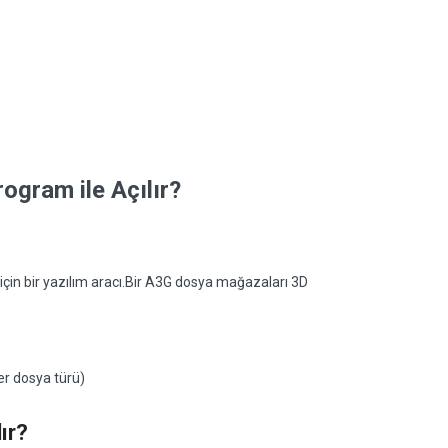
ogram ile Açılır?
k için bir yazılım aracı.Bir A3G dosya mağazaları 3D
er dosya türü)
ır?