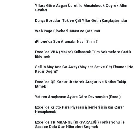
Yıllara Göre Asgari Ücret ile Alınabilecek Çeyrek Altın
Sayıları
Dünya Borsaları Tek ve Çift Yıllar Getiri Karşılaştırmaları
Web Page Blocked Hatası ve Çözümü
iPhone'da Son Aramalar Nasıl Silinir?
Excel'de VBA (Makro) Kullanarak Tüm Sekmelere Grafik
Eklemek
Sell In May And Go Away (Mayıs'ta Sat ve Git) Efsanesi Ne
Kadar Doğru?
Excel'de QR Kodlar Üreterek Araçları ve Notları Takip
Etmek
Yatırım Araçlarının Aylara Göre Davranışları (Excel)
Excel'de Kripto Para Piyasası işlemleri için Kar-Zarar
Hesaplamak
Excel'de TRIMRANGE (KIRPARALIĞI) Fonksiyonu ile
Sadece Dolu Olan Hücreleri Seçmek