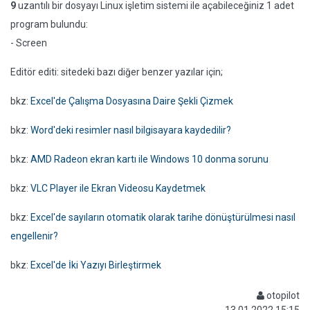
9
uzantılı bir dosyayı Linux işletim sistemi ile açabileceğiniz 1 adet
program bulundu:
- Screen
Editör editi: sitedeki bazı diğer benzer yazılar için;
bkz:
Excel'de Çalışma Dosyasına Daire Şekli Çizmek
bkz:
Word'deki resimler nasıl bilgisayara kaydedilir?
bkz:
AMD Radeon ekran kartı ile Windows 10 donma sorunu
bkz:
VLC Player ile Ekran Videosu Kaydetmek
bkz:
Excel'de sayıların otomatik olarak tarihe dönüştürülmesi nasıl
engellenir?
bkz:
Excel'de İki Yazıyı Birleştirmek
otopilot