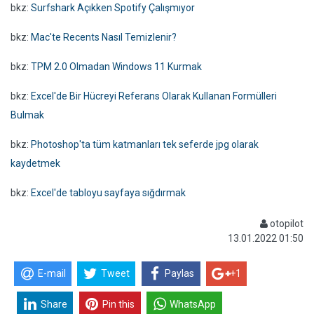
bkz:
Surfshark Açıkken Spotify Çalışmıyor
bkz:
Mac'te Recents Nasıl Temizlenir?
bkz:
TPM 2.0 Olmadan Windows 11 Kurmak
bkz:
Excel'de Bir Hücreyi Referans Olarak Kullanan Formülleri
Bulmak
bkz:
Photoshop'ta tüm katmanları tek seferde jpg olarak
kaydetmek
bkz:
Excel'de tabloyu sayfaya sığdırmak
otopilot
13.01.2022 01:50
E-mail
Tweet
Paylas
+1
Share
Pin this
WhatsApp