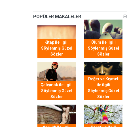
POPÜLER MAKALELER
Kitap ile ilgili
Ölüm ile ilgili
Söylenmiş Güzel
Söylenmiş Güzel
Sözler
Sözler
Değer ve Kıymet
Çalışmak ile ilgili
ile ilgili
Söylenmiş Güzel
Söylenmiş Güzel
Sözler
Sözler