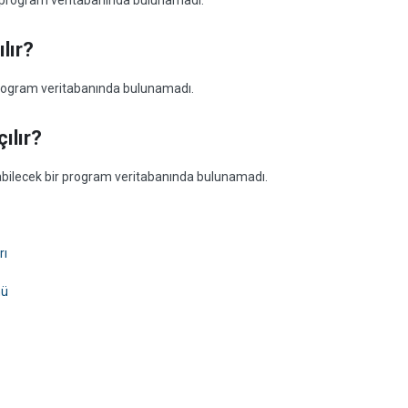
ir program veritabanında bulunamadı.
lır?
 program veritabanında bulunamadı.
ılır?
açabilecek bir program veritabanında bulunamadı.
rı
mü