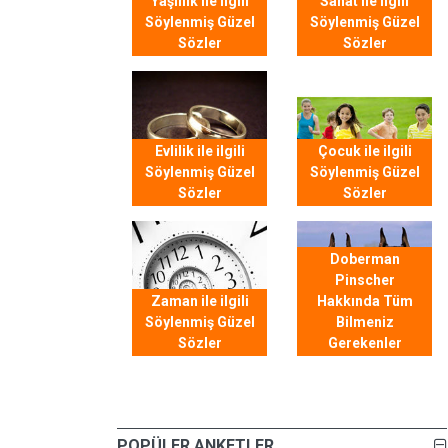
Yaşlılık ile ilgili
Sanat ile ilgili
Söylenmiş Güzel
Söylenmiş Güzel
Sözler
Sözler
Evlilik ile ilgili
Çocuk ile ilgili
Söylenmiş Güzel
Söylenmiş Güzel
Sözler
Sözler
Doberman
Pinscher
Zaman ile ilgili
Hakkında Tüm
Söylenmiş Güzel
Bilmeniz
Sözler
Gerekenler
POPÜLER ANKETLER