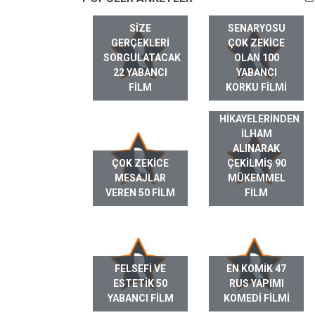
SIZE
SENARYOSU
GERÇEKLERI
ÇOK ZEKICE
SORGULATACAK
OLAN 100
22 YABANCI
YABANCI
FILM
KORKU FILMI
GERÇEK HAYAT
HIKAYELERINDEN
ILHAM
ALINARAK
ÇOK ZEKICE
ÇEKILMIŞ 90
MESAJLAR
MÜKEMMEL
VEREN 50 FILM
FILM
FELSEFI VE
EN KOMIK 47
ESTETIK 50
RUS YAPIMI
YABANCI FILM
KOMEDI FILMI