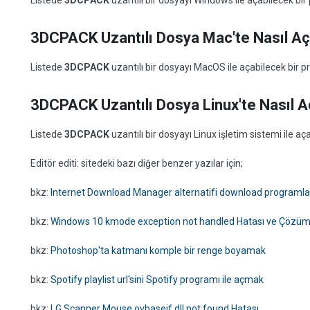
Listede
3DCPACK
uzantılı bir dosyayı Windows ile açabilecek b
3DCPACK Uzantılı Dosya Mac'te Nasıl Açı
Listede
3DCPACK
uzantılı bir dosyayı MacOS ile açabilecek bir
3DCPACK Uzantılı Dosya Linux'te Nasıl Aç
Listede
3DCPACK
uzantılı bir dosyayı Linux işletim sistemi ile 
Editör editi: sitedeki bazı diğer benzer yazılar için;
bkz:
Internet Download Manager alternatifi download programla
bkz:
Windows 10 kmode exception not handled Hatası ve Çözü
bkz:
Photoshop'ta katmanı komple bir renge boyamak
bkz:
Spotify playlist url'sini Spotify programı ile açmak
bkz:
LG Scanner Mouse ovbaseif.dll not found Hatası