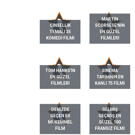
MARTIN
CINSELLIK
SCORSESE'NIN
TEMALI 25
EN GÜZEL
KOMEDI FILMI
FILMLERI
TOM HANKS'IN
SINEMA
EN GÜZEL
TARIHININ EN
FILMLERI
KANLI 75 FILMI
DENIZDE
GELMIŞ
GEÇEN 50
GEÇMIŞ EN
MÜKEMMEL
GÜZEL 100
FILM
FRANSIZ FILMI