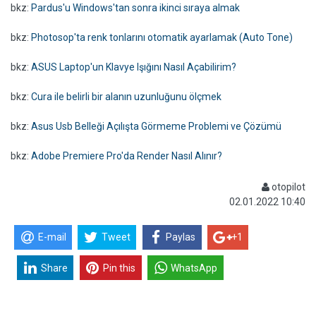
bkz:
Pardus'u Windows'tan sonra ikinci sıraya almak
bkz:
Photosop'ta renk tonlarını otomatik ayarlamak (Auto Tone)
bkz:
ASUS Laptop'un Klavye Işığını Nasıl Açabilirim?
bkz:
Cura ile belirli bir alanın uzunluğunu ölçmek
bkz:
Asus Usb Belleği Açılışta Görmeme Problemi ve Çözümü
bkz:
Adobe Premiere Pro'da Render Nasıl Alınır?
otopilot
02.01.2022 10:40
E-mail
Tweet
Paylas
+1
Share
Pin this
WhatsApp