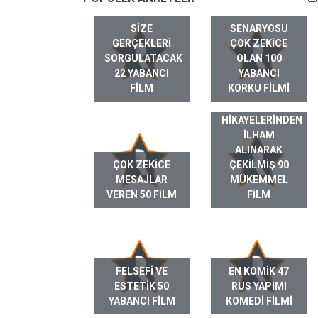
SIZE
SENARYOSU
GERÇEKLERI
ÇOK ZEKICE
SORGULATACAK
OLAN 100
22 YABANCI
YABANCI
FILM
KORKU FILMI
GERÇEK HAYAT
HIKAYELERINDEN
ILHAM
ALINARAK
ÇOK ZEKICE
ÇEKILMIŞ 90
MESAJLAR
MÜKEMMEL
VEREN 50 FILM
FILM
FELSEFI VE
EN KOMIK 47
ESTETIK 50
RUS YAPIMI
YABANCI FILM
KOMEDI FILMI