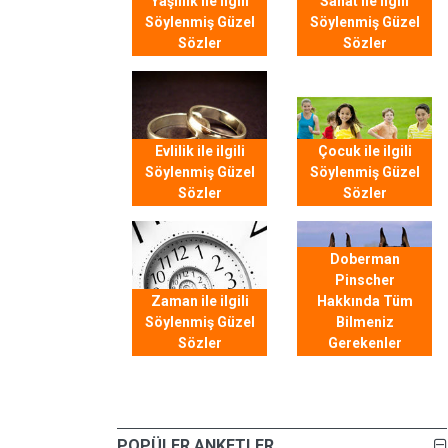
Yaşlılık ile ilgili
Sanat ile ilgili
Söylenmiş Güzel
Söylenmiş Güzel
Sözler
Sözler
Evlilik ile ilgili
Çocuk ile ilgili
Söylenmiş Güzel
Söylenmiş Güzel
Sözler
Sözler
Doberman
Pinscher
Zaman ile ilgili
Hakkında Tüm
Söylenmiş Güzel
Bilmeniz
Sözler
Gerekenler
POPÜLER ANKETLER