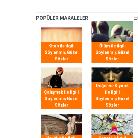
POPÜLER MAKALELER
Kitap ile ilgili
Ölüm ile ilgili
Söylenmiş Güzel
Söylenmiş Güzel
Sözler
Sözler
Değer ve Kıymet
Çalışmak ile ilgili
ile ilgili
Söylenmiş Güzel
Söylenmiş Güzel
Sözler
Sözler