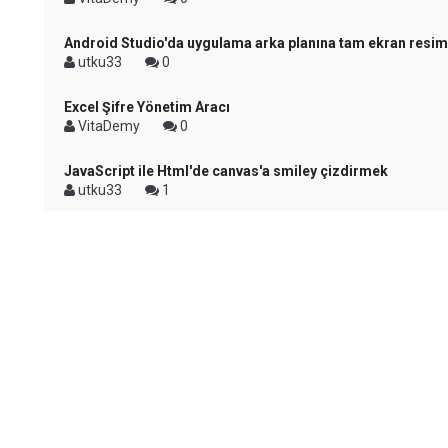
Android Studio'da uygulama arka planına tam ekran resi
utku33
0
Excel Şifre Yönetim Aracı
VitaDemy
0
JavaScript ile Html'de canvas'a smiley çizdirmek
utku33
1