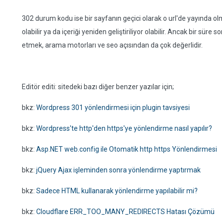
302 durum kodu ise bir sayfanın geçici olarak o url'de yayında o
olabilir ya da içeriği yeniden geliştiriliyor olabilir. Ancak bir süre 
etmek, arama motorları ve seo açısından da çok değerlidir.
Editör editi: sitedeki bazı diğer benzer yazılar için;
bkz:
Wordpress 301 yönlendirmesi için plugin tavsiyesi
bkz:
Wordpress'te http'den https'ye yönlendirme nasıl yapılır?
bkz:
Asp.NET web.config ile Otomatik http https Yönlendirmesi
bkz:
jQuery Ajax işleminden sonra yönlendirme yaptırmak
bkz:
Sadece HTML kullanarak yönlendirme yapılabilir mi?
bkz:
Cloudflare ERR_TOO_MANY_REDIRECTS Hatası Çözümü