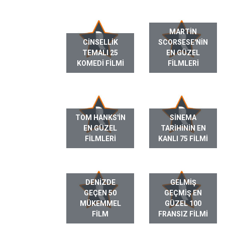
MARTIN
CINSELLIK
SCORSESE'NIN
TEMALI 25
EN GÜZEL
KOMEDI FILMI
FILMLERI
TOM HANKS'IN
SINEMA
EN GÜZEL
TARIHININ EN
FILMLERI
KANLI 75 FILMI
DENIZDE
GELMIŞ
GEÇEN 50
GEÇMIŞ EN
MÜKEMMEL
GÜZEL 100
FILM
FRANSIZ FILMI