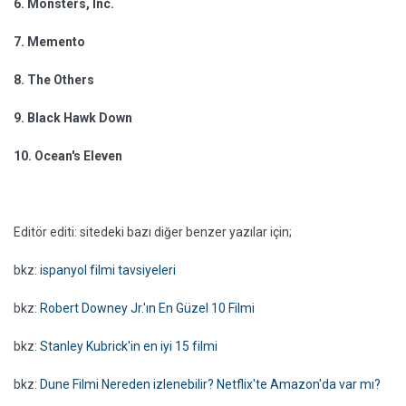
6.
Monsters, Inc.
7.
Memento
8.
The Others
9.
Black Hawk Down
10.
Ocean's Eleven
Editör editi: sitedeki bazı diğer benzer yazılar için;
bkz:
ispanyol filmi tavsiyeleri
bkz:
Robert Downey Jr.'ın En Güzel 10 Filmi
bkz:
Stanley Kubrick'in en iyi 15 filmi
bkz:
Dune Filmi Nereden izlenebilir? Netflix'te Amazon'da var mı?