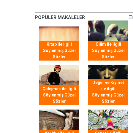
POPÜLER MAKALELER
Kitap ile ilgili
Ölüm ile ilgili
Söylenmiş Güzel
Söylenmiş Güzel
Sözler
Sözler
Değer ve Kıymet
Çalışmak ile ilgili
ile ilgili
Söylenmiş Güzel
Söylenmiş Güzel
Sözler
Sözler