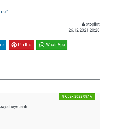
 mü?
otopilot
26.12.2021 20:20
re
Pin this
WhatsApp
8 Ocak 2022 08:16
 baya heyecanlı