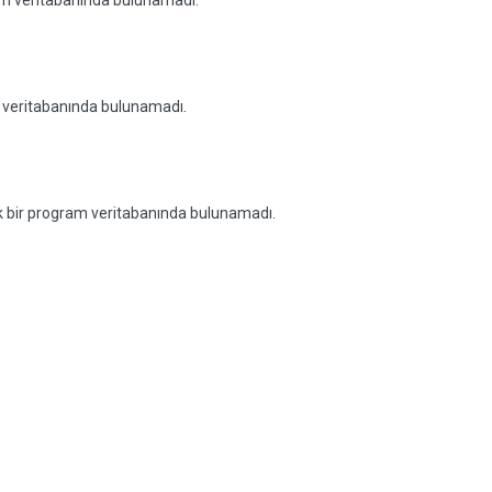
ram veritabanında bulunamadı.
m veritabanında bulunamadı.
cek bir program veritabanında bulunamadı.