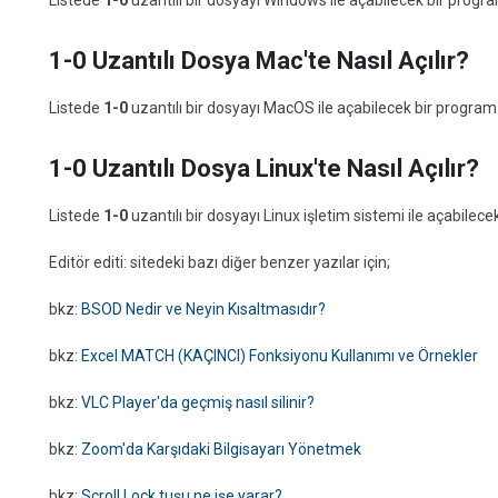
Listede
1-0
uzantılı bir dosyayı Windows ile açabilecek bir prog
1-0 Uzantılı Dosya Mac'te Nasıl Açılır?
Listede
1-0
uzantılı bir dosyayı MacOS ile açabilecek bir progra
1-0 Uzantılı Dosya Linux'te Nasıl Açılır?
Listede
1-0
uzantılı bir dosyayı Linux işletim sistemi ile açabile
Editör editi: sitedeki bazı diğer benzer yazılar için;
bkz:
BSOD Nedir ve Neyin Kısaltmasıdır?
bkz:
Excel MATCH (KAÇINCI) Fonksiyonu Kullanımı ve Örnekler
bkz:
VLC Player'da geçmiş nasıl silinir?
bkz:
Zoom'da Karşıdaki Bilgisayarı Yönetmek
bkz:
Scroll Lock tuşu ne işe yarar?