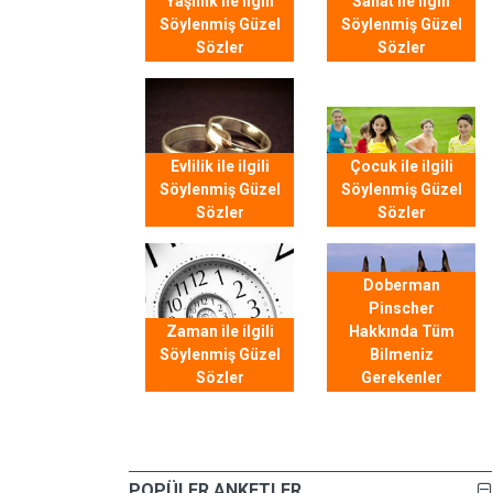
Yaşlılık ile ilgili
Sanat ile ilgili
Söylenmiş Güzel
Söylenmiş Güzel
Sözler
Sözler
Evlilik ile ilgili
Çocuk ile ilgili
Söylenmiş Güzel
Söylenmiş Güzel
Sözler
Sözler
Doberman
Pinscher
Zaman ile ilgili
Hakkında Tüm
Söylenmiş Güzel
Bilmeniz
Sözler
Gerekenler
POPÜLER ANKETLER