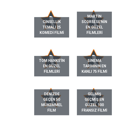
MARTIN
CINSELLIK
SCORSESE'NIN
TEMALI 25
EN GÜZEL
KOMEDI FILMI
FILMLERI
TOM HANKS'IN
SINEMA
EN GÜZEL
TARIHININ EN
FILMLERI
KANLI 75 FILMI
DENIZDE
GELMIŞ
GEÇEN 50
GEÇMIŞ EN
MÜKEMMEL
GÜZEL 100
FILM
FRANSIZ FILMI