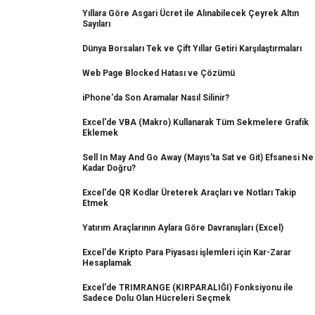
Yıllara Göre Asgari Ücret ile Alınabilecek Çeyrek Altın
Sayıları
Dünya Borsaları Tek ve Çift Yıllar Getiri Karşılaştırmaları
Web Page Blocked Hatası ve Çözümü
iPhone'da Son Aramalar Nasıl Silinir?
Excel'de VBA (Makro) Kullanarak Tüm Sekmelere Grafik
Eklemek
Sell In May And Go Away (Mayıs'ta Sat ve Git) Efsanesi Ne
Kadar Doğru?
Excel'de QR Kodlar Üreterek Araçları ve Notları Takip
Etmek
Yatırım Araçlarının Aylara Göre Davranışları (Excel)
Excel'de Kripto Para Piyasası işlemleri için Kar-Zarar
Hesaplamak
Excel'de TRIMRANGE (KIRPARALIĞI) Fonksiyonu ile
Sadece Dolu Olan Hücreleri Seçmek