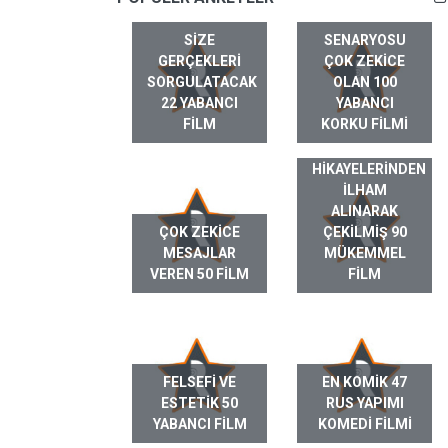
SIZE
SENARYOSU
GERÇEKLERI
ÇOK ZEKICE
SORGULATACAK
OLAN 100
22 YABANCI
YABANCI
FILM
KORKU FILMI
GERÇEK HAYAT
HIKAYELERINDEN
ILHAM
ALINARAK
ÇOK ZEKICE
ÇEKILMIŞ 90
MESAJLAR
MÜKEMMEL
VEREN 50 FILM
FILM
FELSEFI VE
EN KOMIK 47
ESTETIK 50
RUS YAPIMI
YABANCI FILM
KOMEDI FILMI