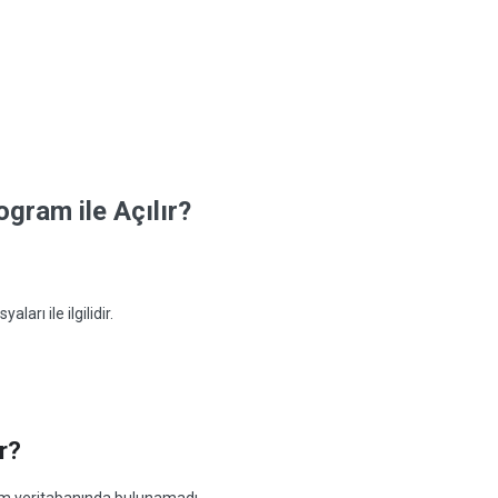
gram ile Açılır?
arı ile ilgilidir.
r?