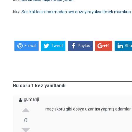
bkz:
Ses kalitesini bozmadan ses düzeyini yükseltmek mümkün
E-mail
Tweet
Paylas
+1
Sha
Bu soru 1 kez yanıtlandı.
gumanji
maç skoru gibi dosya uzantısı yapmış adamlar
0