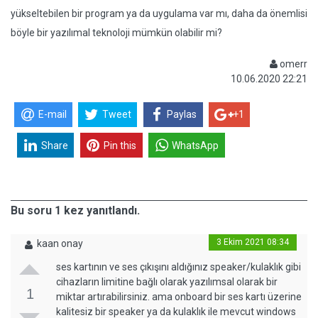
yükseltebilen bir program ya da uygulama var mı, daha da önemlisi
böyle bir yazılımal teknoloji mümkün olabilir mi?
omerr
10.06.2020 22:21
E-mail
Tweet
Paylas
+1
Share
Pin this
WhatsApp
Bu soru 1 kez yanıtlandı.
3 Ekim 2021 08:34
kaan onay
ses kartının ve ses çıkışını aldığınız speaker/kulaklık gibi
cihazların limitine bağlı olarak yazılımsal olarak bir
1
miktar artırabilirsiniz. ama onboard bir ses kartı üzerine
kalitesiz bir speaker ya da kulaklık ile mevcut windows