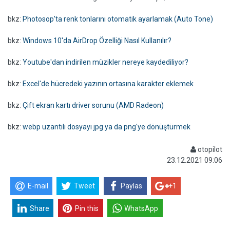
bkz:
Photosop'ta renk tonlarını otomatik ayarlamak (Auto Tone)
bkz:
Windows 10'da AirDrop Özelliği Nasıl Kullanılır?
bkz:
Youtube'dan indirilen müzikler nereye kaydediliyor?
bkz:
Excel'de hücredeki yazının ortasına karakter eklemek
bkz:
Çift ekran kartı driver sorunu (AMD Radeon)
bkz:
webp uzantılı dosyayı jpg ya da png'ye dönüştürmek
otopilot
23.12.2021 09:06
E-mail
Tweet
Paylas
+1
Share
Pin this
WhatsApp