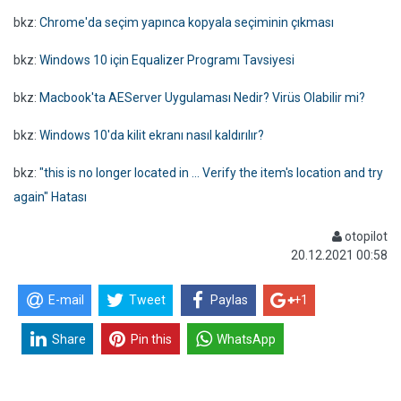
bkz:
Chrome'da seçim yapınca kopyala seçiminin çıkması
bkz:
Windows 10 için Equalizer Programı Tavsiyesi
bkz:
Macbook'ta AEServer Uygulaması Nedir? Virüs Olabilir mi?
bkz:
Windows 10'da kilit ekranı nasıl kaldırılır?
bkz:
"this is no longer located in ... Verify the item's location and try
again" Hatası
otopilot
20.12.2021 00:58
E-mail
Tweet
Paylas
+1
Share
Pin this
WhatsApp