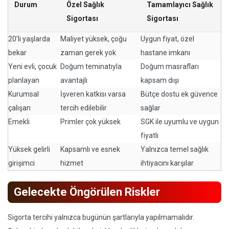
Durum
Özel Sağlık
Tamamlayıcı Sağlık
Sigortası
Sigortası
20’li yaşlarda
Maliyet yüksek, çoğu
Uygun fiyat, özel
bekar
zaman gerek yok
hastane imkanı
Yeni evli, çocuk
Doğum teminatıyla
Doğum masrafları
planlayan
avantajlı
kapsam dışı
Kurumsal
İşveren katkısı varsa
Bütçe dostu ek güvence
çalışan
tercih edilebilir
sağlar
Emekli
Primler çok yüksek
SGK ile uyumlu ve uygun
fiyatlı
Yüksek gelirli
Kapsamlı ve esnek
Yalnızca temel sağlık
girişimci
hizmet
ihtiyacını karşılar
Gelecekte Öngörülen Riskler
Sigorta tercihi yalnızca bugünün şartlarıyla yapılmamalıdır.