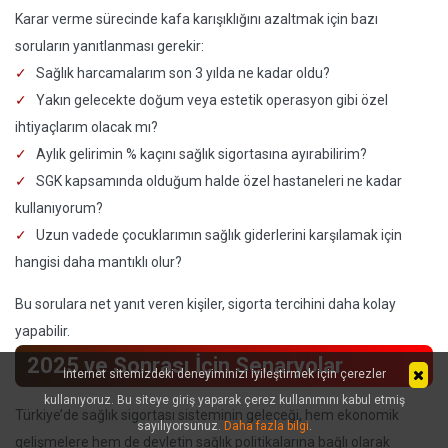
Karar verme sürecinde kafa karışıklığını azaltmak için bazı
soruların yanıtlanması gerekir:
Sağlık harcamalarım son 3 yılda ne kadar oldu?
Yakın gelecekte doğum veya estetik operasyon gibi özel
ihtiyaçlarım olacak mı?
Aylık gelirimin % kaçını sağlık sigortasına ayırabilirim?
SGK kapsamında olduğum halde özel hastaneleri ne kadar
kullanıyorum?
Uzun vadede çocuklarımın sağlık giderlerini karşılamak için
hangisi daha mantıklı olur?
Bu sorulara net yanıt veren kişiler, sigorta tercihini daha kolay
yapabilir.
2025 ve Sonrası İçin Senaryolar
İnternet sitemizdeki deneyiminizi iyileştirmek için çerezler
kullanıyoruz. Bu siteye giriş yaparak çerez kullanımını kabul etmiş
Türkiye’de sağlık sigortası sisteminin geleceği, hem ekonomik
sayılıyorsunuz.
Daha fazla bilgi
.
gelişmelere hem de devletin sağlık politikalarına bağlı olarak