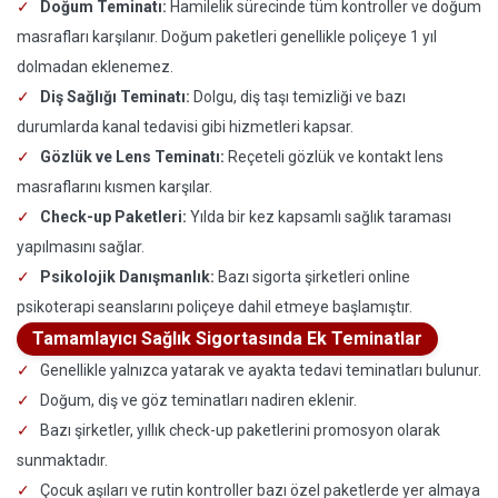
Doğum Teminatı:
Hamilelik sürecinde tüm kontroller ve doğum
masrafları karşılanır. Doğum paketleri genellikle poliçeye 1 yıl
dolmadan eklenemez.
Diş Sağlığı Teminatı:
Dolgu, diş taşı temizliği ve bazı
durumlarda kanal tedavisi gibi hizmetleri kapsar.
Gözlük ve Lens Teminatı:
Reçeteli gözlük ve kontakt lens
masraflarını kısmen karşılar.
Check-up Paketleri:
Yılda bir kez kapsamlı sağlık taraması
yapılmasını sağlar.
Psikolojik Danışmanlık:
Bazı sigorta şirketleri online
psikoterapi seanslarını poliçeye dahil etmeye başlamıştır.
Tamamlayıcı Sağlık Sigortasında Ek Teminatlar
Genellikle yalnızca yatarak ve ayakta tedavi teminatları bulunur.
Doğum, diş ve göz teminatları nadiren eklenir.
Bazı şirketler, yıllık check-up paketlerini promosyon olarak
sunmaktadır.
Çocuk aşıları ve rutin kontroller bazı özel paketlerde yer almaya