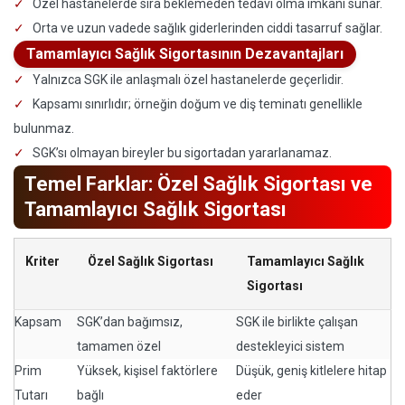
Özel hastanelerde sıra beklemeden tedavi olma imkanı sunar.
Orta ve uzun vadede sağlık giderlerinden ciddi tasarruf sağlar.
Tamamlayıcı Sağlık Sigortasının Dezavantajları
Yalnızca SGK ile anlaşmalı özel hastanelerde geçerlidir.
Kapsamı sınırlıdır; örneğin doğum ve diş teminatı genellikle
bulunmaz.
SGK’sı olmayan bireyler bu sigortadan yararlanamaz.
Temel Farklar: Özel Sağlık Sigortası ve
Tamamlayıcı Sağlık Sigortası
Kriter
Özel Sağlık Sigortası
Tamamlayıcı Sağlık
Sigortası
Kapsam
SGK’dan bağımsız,
SGK ile birlikte çalışan
tamamen özel
destekleyici sistem
Prim
Yüksek, kişisel faktörlere
Düşük, geniş kitlelere hitap
Tutarı
bağlı
eder