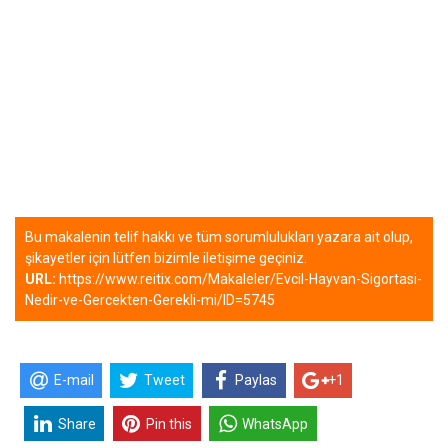
Bu makalenin telif hakkı ve tüm sorumlulukları yazara ait olup,
şikayetler için lütfen bizimle iletişime geçiniz.
URL:
https://www.reitix.com/Makaleler/Evcil-Hayvan-Sigortasi-
Nedir-ve-Gercekten-Gerekli-mi/ID=5745
E-mail
Tweet
Paylas
+1
Share
Pin this
WhatsApp