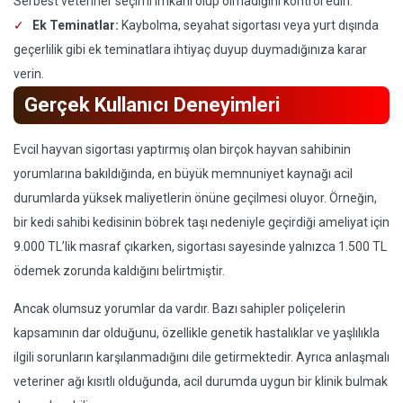
Serbest veteriner seçimi imkanı olup olmadığını kontrol edin.
Ek Teminatlar:
Kaybolma, seyahat sigortası veya yurt dışında
geçerlilik gibi ek teminatlara ihtiyaç duyup duymadığınıza karar
verin.
Gerçek Kullanıcı Deneyimleri
Evcil hayvan sigortası yaptırmış olan birçok hayvan sahibinin
yorumlarına bakıldığında, en büyük memnuniyet kaynağı acil
durumlarda yüksek maliyetlerin önüne geçilmesi oluyor. Örneğin,
bir kedi sahibi kedisinin böbrek taşı nedeniyle geçirdiği ameliyat için
9.000 TL’lik masraf çıkarken, sigortası sayesinde yalnızca 1.500 TL
ödemek zorunda kaldığını belirtmiştir.
Ancak olumsuz yorumlar da vardır. Bazı sahipler poliçelerin
kapsamının dar olduğunu, özellikle genetik hastalıklar ve yaşlılıkla
ilgili sorunların karşılanmadığını dile getirmektedir. Ayrıca anlaşmalı
veteriner ağı kısıtlı olduğunda, acil durumda uygun bir klinik bulmak