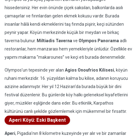
hissedersiniz. Her evin önünde çiçek saksıları, balkonlarda asılı
çamaşırlar ve fırınlardan gelen ekmek kokusu vardır. Burada
insanlar hâlâ kendi ekmeklerini taş fırında pişirir, keçi sütünden
peynir yapar. Köyün merkezinde küçük bir meydan ve birkaç
taverna bulunur.
Miltiadis Taverna
ve
Olympos Panorama
adlı
restoranlar, hem manzarası hem yemekleriyle ünlüdür. Özellikle ev
yapımı makarna “makarounes” ve keçi eti burada denenmelidir.
Olympos’un tepesinde yer alan
Agios Onoufrios Kilisesi
, köyün
ruhani merkezidir. 16. yüzyıldan kalma bu kilise, adanın koruyucu
azizine adanmıştır. Her yıl 12 Haziran’da burada büyük bir dini
festival düzenlenir. Bu günlerde köy halkı geleneksel kıyafetlerini
giyer, müzikler eşliğinde dans eder. Bu etkinlik, Karpathos
kültürünü canlı şekilde gözlemlemek için mükemmel bir fırsattır.
Aperi Köyü: Eski Başkent
Aperi
, Pigadia’nın 8 kilometre kuzeyinde yer alır ve bir zamanlar