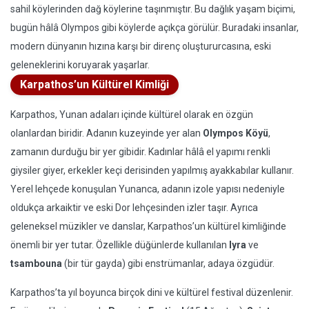
sahil köylerinden dağ köylerine taşınmıştır. Bu dağlık yaşam biçimi,
bugün hâlâ Olympos gibi köylerde açıkça görülür. Buradaki insanlar,
modern dünyanın hızına karşı bir direnç oluştururcasına, eski
geleneklerini koruyarak yaşarlar.
Karpathos’un Kültürel Kimliği
Karpathos, Yunan adaları içinde kültürel olarak en özgün
olanlardan biridir. Adanın kuzeyinde yer alan
Olympos Köyü
,
zamanın durduğu bir yer gibidir. Kadınlar hâlâ el yapımı renkli
giysiler giyer, erkekler keçi derisinden yapılmış ayakkabılar kullanır.
Yerel lehçede konuşulan Yunanca, adanın izole yapısı nedeniyle
oldukça arkaiktir ve eski Dor lehçesinden izler taşır. Ayrıca
geleneksel müzikler ve danslar, Karpathos’un kültürel kimliğinde
önemli bir yer tutar. Özellikle düğünlerde kullanılan
lyra
ve
tsambouna
(bir tür gayda) gibi enstrümanlar, adaya özgüdür.
Karpathos’ta yıl boyunca birçok dini ve kültürel festival düzenlenir.