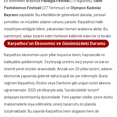
En önemlileri arasında
Panagia Festival
(15 Ağustos),
Saint
Panteleimon Festivali
(27 Temmuz) ve
Olympos Kadınlar
Bayramı
sayılabilir. Bu etkinliklerde geleneksel danslar, yöresel
yemekler ve müzikler adanın ruhunu yansıtır. Karpathos halkı
misafirperverliğiyle bilinir; yabancıları hemen aralarına alırlar. Bu
samimiyet, adayı ziyaret eden herkesin kalbinde kalıcı bir iz bırakır.
Karpathos’un Ekonomisi ve Günümüzdeki Durumu
Karpathos ekonomisi uzun yıllar boyunca tarım, hayvancılık ve
balıkçılıkla şekillenmiştir. Zeytinyağı üretimi, keçi peyniri ve bal en
önemli yerel ürünler arasındadır. Ancak son 20 yılda turizm, adanın
ekonomik yapısında giderek daha büyük bir yer edinmiştir. Buna
rağmen Karpathos, Rodos veya Santorini gibi yoğun turist akınına
uğramamıştır. 2025 yılı itibarıyla ada, “sürdürülebilir turizm”
anlayışını benimsemiş durumdadır. Yeni yapılan oteller çevre dostu
malzemelerle inşa edilmekte, enerji tasarrufu ön planda
tutulmaktadır. Bu sayede Karpathos hem doğasını hem de