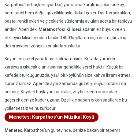
Karpathos’un başkentiydi. Dağ yamacına kurulmuş olan bu köy,
hem tarihî hem doğal güzellikleriyle dikkat çeker. Dar taş sokakları,
pastel renkli evleri ve çiçeklerle süslenmiş avluları adeta bir tabloyu
andırır. Aperi’deki
Metamorfosi Kilisesi
adanın en büyük ve en
etkileyici kiliselerinden biridir. 1800’lü yıllarda inşa edilmiştir ve iç
dekorasyonu zengin ikonalarla süslüdür.
Köyün en güzel yanı, turistik olmamasıdır. Burada yürürken
karşınıza çıkacak olan insanlar genellikle yerel halktır. Küçük bir
kafede oturduğunuzda, yaşlı bir köylünün size kahve ikram etmesi
sürpriz olmaz. Aperi’de aynı zamanda güzel yürüyüş rotaları da
bulunur. Köyden başlayan patikalar, zeytinliklerin arasından
geçerek denize kadar uzanır. Özellikle sabah erken saatlerde bu
yollar sessiz ve huzurludur.
Menetes: Karpathos’un Müzikal Köyü
Menetes
, Karpathos’un güneyinde, denize bakan bir tepenin