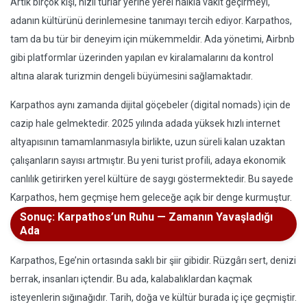
Artık birçok kişi, hızlı turlar yerine yerel halkla vakit geçirmeyi,
adanın kültürünü derinlemesine tanımayı tercih ediyor. Karpathos,
tam da bu tür bir deneyim için mükemmeldir. Ada yönetimi, Airbnb
gibi platformlar üzerinden yapılan ev kiralamalarını da kontrol
altına alarak turizmin dengeli büyümesini sağlamaktadır.
Karpathos aynı zamanda dijital göçebeler (digital nomads) için de
cazip hale gelmektedir. 2025 yılında adada yüksek hızlı internet
altyapısının tamamlanmasıyla birlikte, uzun süreli kalan uzaktan
çalışanların sayısı artmıştır. Bu yeni turist profili, adaya ekonomik
canlılık getirirken yerel kültüre de saygı göstermektedir. Bu sayede
Karpathos, hem geçmişe hem geleceğe açık bir denge kurmuştur.
Sonuç: Karpathos’un Ruhu — Zamanın Yavaşladığı
Ada
Karpathos, Ege’nin ortasında saklı bir şiir gibidir. Rüzgârı sert, denizi
berrak, insanları içtendir. Bu ada, kalabalıklardan kaçmak
isteyenlerin sığınağıdır. Tarih, doğa ve kültür burada iç içe geçmiştir.