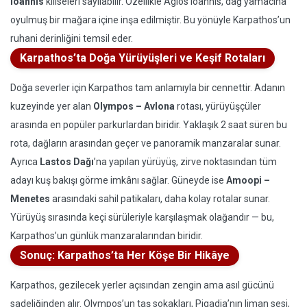
Ioannis
kiliseleri sayılabilir. Özellikle Agios Ioannis, dağ yamacına
oyulmuş bir mağara içine inşa edilmiştir. Bu yönüyle Karpathos’un
ruhani derinliğini temsil eder.
Karpathos’ta Doğa Yürüyüşleri ve Keşif Rotaları
Doğa severler için Karpathos tam anlamıyla bir cennettir. Adanın
kuzeyinde yer alan
Olympos – Avlona
rotası, yürüyüşçüler
arasında en popüler parkurlardan biridir. Yaklaşık 2 saat süren bu
rota, dağların arasından geçer ve panoramik manzaralar sunar.
Ayrıca
Lastos Dağı
’na yapılan yürüyüş, zirve noktasından tüm
adayı kuş bakışı görme imkânı sağlar. Güneyde ise
Amoopi –
Menetes
arasındaki sahil patikaları, daha kolay rotalar sunar.
Yürüyüş sırasında keçi sürüleriyle karşılaşmak olağandır — bu,
Karpathos’un günlük manzaralarından biridir.
Sonuç: Karpathos’ta Her Köşe Bir Hikâye
Karpathos, gezilecek yerler açısından zengin ama asıl gücünü
sadeliğinden alır. Olympos’un taş sokakları, Pigadia’nın liman sesi,