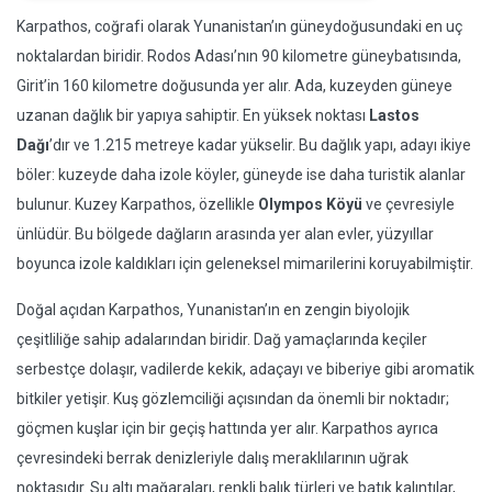
Karpathos, coğrafi olarak Yunanistan’ın güneydoğusundaki en uç
noktalardan biridir. Rodos Adası’nın 90 kilometre güneybatısında,
Girit’in 160 kilometre doğusunda yer alır. Ada, kuzeyden güneye
uzanan dağlık bir yapıya sahiptir. En yüksek noktası
Lastos
Dağı
’dır ve 1.215 metreye kadar yükselir. Bu dağlık yapı, adayı ikiye
böler: kuzeyde daha izole köyler, güneyde ise daha turistik alanlar
bulunur. Kuzey Karpathos, özellikle
Olympos Köyü
ve çevresiyle
ünlüdür. Bu bölgede dağların arasında yer alan evler, yüzyıllar
boyunca izole kaldıkları için geleneksel mimarilerini koruyabilmiştir.
Doğal açıdan Karpathos, Yunanistan’ın en zengin biyolojik
çeşitliliğe sahip adalarından biridir. Dağ yamaçlarında keçiler
serbestçe dolaşır, vadilerde kekik, adaçayı ve biberiye gibi aromatik
bitkiler yetişir. Kuş gözlemciliği açısından da önemli bir noktadır;
göçmen kuşlar için bir geçiş hattında yer alır. Karpathos ayrıca
çevresindeki berrak denizleriyle dalış meraklılarının uğrak
noktasıdır. Su altı mağaraları, renkli balık türleri ve batık kalıntılar,