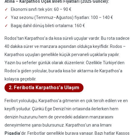
Atina – Karpathos Uçak Bileti Fiyatları (2025 Güncel):
Ekonomi sınıfı tek yön: 60 – 90 €
Yaz sezonu (Temmuz–Ağustos) fiyatları: 100 – 140 €
Bagaj dahil dönüş bileti ortalama: 160 €
Rodos’tan Karpathos’a da kısa süreli uçuşlar vardır. Bu rota sadece
40 dakika sürer ve manzara açısından oldukça keyiflidir. Rodos –
Karpathos uçuşları genellikle küçük pervaneli uçaklarla yapılır.
Yazın bu seferler günlük olarak düzenlenir. Özellikle Türkiye’den
Rodos’a giden yolcular, burada kısa bir aktarma ile Karpathos’a
kolayca geçebilir.
2. Feribotla Karpathos’a Ulaşım
Feribot yolculuğu, Karpathos’a gitmenin en çok tercih edilen ve en
keyifli yoludur. Çünkü Ege Denizi’nin ortasında ilerlerken hem
denizin huzurunu hem de çevredeki adaların manzarasını
deneyimleme şansı bulursunuz. Karpathos’un ana limanı
Pigadia
’dır. Feribotlar genellikle buraya yanaşır. Bazı hatlar Kassos