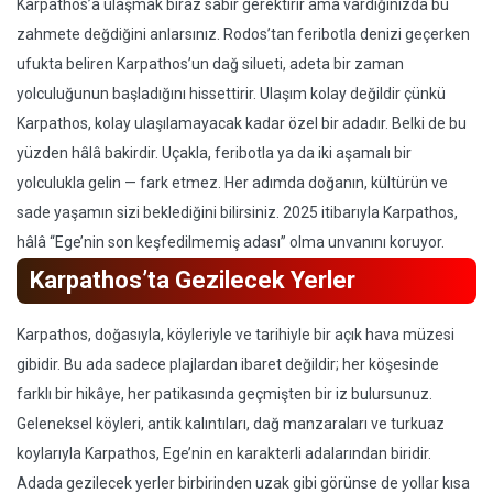
Karpathos’a ulaşmak biraz sabır gerektirir ama vardığınızda bu
zahmete değdiğini anlarsınız. Rodos’tan feribotla denizi geçerken
ufukta beliren Karpathos’un dağ silueti, adeta bir zaman
yolculuğunun başladığını hissettirir. Ulaşım kolay değildir çünkü
Karpathos, kolay ulaşılamayacak kadar özel bir adadır. Belki de bu
yüzden hâlâ bakirdir. Uçakla, feribotla ya da iki aşamalı bir
yolculukla gelin — fark etmez. Her adımda doğanın, kültürün ve
sade yaşamın sizi beklediğini bilirsiniz. 2025 itibarıyla Karpathos,
hâlâ “Ege’nin son keşfedilmemiş adası” olma unvanını koruyor.
Karpathos’ta Gezilecek Yerler
Karpathos, doğasıyla, köyleriyle ve tarihiyle bir açık hava müzesi
gibidir. Bu ada sadece plajlardan ibaret değildir; her köşesinde
farklı bir hikâye, her patikasında geçmişten bir iz bulursunuz.
Geleneksel köyleri, antik kalıntıları, dağ manzaraları ve turkuaz
koylarıyla Karpathos, Ege’nin en karakterli adalarından biridir.
Adada gezilecek yerler birbirinden uzak gibi görünse de yollar kısa