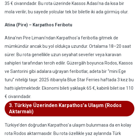
35 € civarındadır. Bu rota üzerinde Kassos Adası’na da kısa bir
mola verilir; bu sayede yolcular tek bir biletle iki ada görmüş olur.
Atina (Pire) – Karpathos Feribotu
Atina’nın Pire Limanı’ndan Karpathos’a feribotla gitmek de
mümkündür ancak bu yol oldukça uzundur. Ortalama 18–20 saat
sürer. Bu rota genellikle uzun seyahat severler veya karavan
sahipleri tarafından tercih edilir. Güzergâh boyunca Rodos, Kassos
ve Santorini gibi adalara uğrayan feribotlar, adeta bir “mini Ege
turu” niteliği taşır. 2025 itibarıyla Blue Star Ferries haftada 3 kez bu
hattı işletmektedir. Ekonomi bileti yaklaşık 65 €, kabinli bilet ise 110
€ civarındadır.
3. Türkiye Üzerinden Karpathos’a Ulaşım (Rodos
Aktarmalı)
Türkiye’den doğrudan Karpathos’a ulaşım bulunmasa da en kolay
rota Rodos aktarmasıdır. Bu rota özellikle yaz aylarında Türk