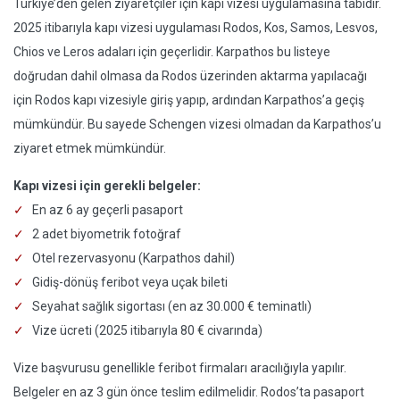
Türkiye’den gelen ziyaretçiler için kapı vizesi uygulamasına tabidir.
2025 itibarıyla kapı vizesi uygulaması Rodos, Kos, Samos, Lesvos,
Chios ve Leros adaları için geçerlidir. Karpathos bu listeye
doğrudan dahil olmasa da Rodos üzerinden aktarma yapılacağı
için Rodos kapı vizesiyle giriş yapıp, ardından Karpathos’a geçiş
mümkündür. Bu sayede Schengen vizesi olmadan da Karpathos’u
ziyaret etmek mümkündür.
Kapı vizesi için gerekli belgeler:
En az 6 ay geçerli pasaport
2 adet biyometrik fotoğraf
Otel rezervasyonu (Karpathos dahil)
Gidiş-dönüş feribot veya uçak bileti
Seyahat sağlık sigortası (en az 30.000 € teminatlı)
Vize ücreti (2025 itibarıyla 80 € civarında)
Vize başvurusu genellikle feribot firmaları aracılığıyla yapılır.
Belgeler en az 3 gün önce teslim edilmelidir. Rodos’ta pasaport