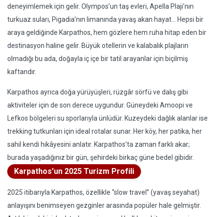
deneyimlemek için gelir. Olympos’un taş evleri, Apella Plajı’nın
turkuaz suları, Pigadia’nın limanında yavaş akan hayat... Hepsi bir
araya geldiğinde Karpathos, hem gözlere hem ruha hitap eden bir
destinasyon haline gelir. Büyük otellerin ve kalabalık plajların
olmadığı bu ada, doğayla iç içe bir tatil arayanlar için biçilmiş
kaftandır.
Karpathos ayrıca doğa yürüyüşleri, rüzgâr sörfü ve dalış gibi
aktiviteler için de son derece uygundur. Güneydeki Amoopi ve
Lefkos bölgeleri su sporlarıyla ünlüdür. Kuzeydeki dağlık alanlar ise
trekking tutkunları için ideal rotalar sunar. Her köy, her patika, her
sahil kendi hikâyesini anlatır. Karpathos’ta zaman farklı akar;
burada yaşadığınız bir gün, şehirdeki birkaç güne bedel gibidir.
Karpathos’un 2025 Turizm Profili
2025 itibarıyla Karpathos, özellikle “slow travel” (yavaş seyahat)
anlayışını benimseyen gezginler arasında popüler hale gelmiştir.