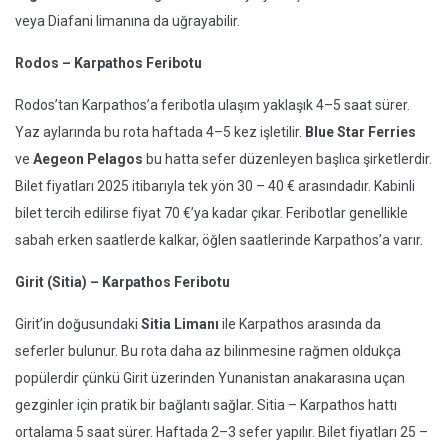
veya Diafani limanına da uğrayabilir.
Rodos – Karpathos Feribotu
Rodos’tan Karpathos’a feribotla ulaşım yaklaşık 4–5 saat sürer.
Yaz aylarında bu rota haftada 4–5 kez işletilir.
Blue Star Ferries
ve
Aegeon Pelagos
bu hatta sefer düzenleyen başlıca şirketlerdir.
Bilet fiyatları 2025 itibarıyla tek yön 30 – 40 € arasındadır. Kabinli
bilet tercih edilirse fiyat 70 €’ya kadar çıkar. Feribotlar genellikle
sabah erken saatlerde kalkar, öğlen saatlerinde Karpathos’a varır.
Girit (Sitia) – Karpathos Feribotu
Girit’in doğusundaki
Sitia Limanı
ile Karpathos arasında da
seferler bulunur. Bu rota daha az bilinmesine rağmen oldukça
popülerdir çünkü Girit üzerinden Yunanistan anakarasına uçan
gezginler için pratik bir bağlantı sağlar. Sitia – Karpathos hattı
ortalama 5 saat sürer. Haftada 2–3 sefer yapılır. Bilet fiyatları 25 –