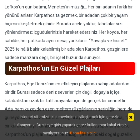
Lefkos’un gün batımı, Menetes’in müziği… Her biri adanın farklı bir
yönünü anlatır. Karpathos’ta gezmek, bir adadan çok bir yaşam
biçimini keşfetmek gibidir. Burada acele yoktur, tabelalar sizi
yönlendirmez; içgüdülerinizle hareket edersiniz. Her köyde, her
sahilde, her patikada aynı mesaj yankılanır: “Yavaşla ve hisset.”
2025’te hâlâ bakir kalabilmiş bir ada olan Karpathos, gezginlere
sadece manzara değil, bir içsel huzur da sunuyor.
Karpathos’un En Güzel Plajları
Karpathos, Ege Denizi’nin en etkileyici plajlarına sahip adalardan
biridir. Burası sadece deniz severler için değil, doğayla iç içe,
kalabalıktan uzak bir tatil arayanlar için de gerçek bir cennettir.
Ada, hem kuzeyden esen meltem rüzgârlarının serinliğini hem de
İnternet sitemizdeki deneyiminizi iyileştirmek için çerezler
güneydeki turkuaz suların sıcaklığını aynı anda sunar. Her plaj, farklı
kullanıyoruz. Bu siteye giriş yaparak çerez kullanımını kabul etmiş
bir karakter taşır: kimisi sessiz ve sakin, kimisi su sporlarıyla dolu.
sayılıyorsunuz.
Daha fazla bilgi
.
Karpathos’un plajları, suyun berraklığı, çevresindeki doğal güzellik