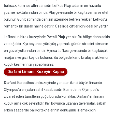
turkuaz, kum ise altın sarısıdır. Lefkos Plajı, adanın en huzurlu
yüzme noktalarından biridir. Plaj çevresinde birkaç taverna ve otel
bulunur. Gün batımında denizin üzerinde beliren renkler, Lefkos’u
romantik bir durak haline getirir. Özellikle çiftler için ideal bir yerdir.
Lefkos’un biraz kuzeyinde
Potali Plajı
yer alır. Bu bölge daha sakin
ve doğaldır. Kıyı boyunca yürüyüş yapmak, günün stresini atmanın
en güzel yollarından biridir. Ayrıca Lefkos çevresinde birkaç küçük
mağara ve gizli koy da bulunur. Bu bölgede kano kiralayarak kendi
küçük keşiflerinizi yapabilirsiniz.
Diafani Limanı: Kuzeyin Kapısı
Diafani
, Karpathos’un kuzeyinde yer alan ikinci büyük limandır.
Olympos’a en yakın sahil kasabasıdır. Bu nedenle Olympos’u
ziyaret eden turistlerin çoğu burada konaklar. Diafani’nin limanı
küçük ama çok sevimlidir. Kıyı boyunca uzanan tavernalar, sabah
erken saatlerde balıkçı teknelerinin dönüşünü izlemek için