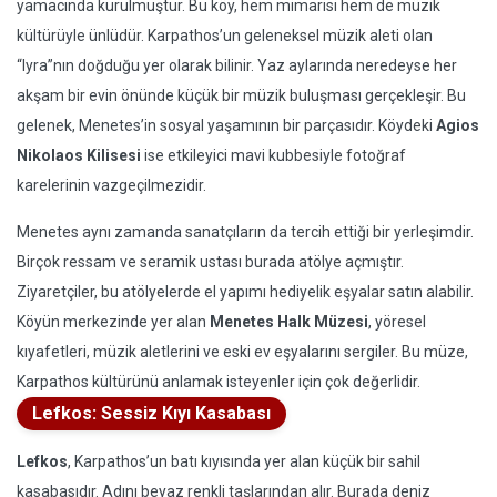
yamacında kurulmuştur. Bu köy, hem mimarisi hem de müzik
kültürüyle ünlüdür. Karpathos’un geleneksel müzik aleti olan
“lyra”nın doğduğu yer olarak bilinir. Yaz aylarında neredeyse her
akşam bir evin önünde küçük bir müzik buluşması gerçekleşir. Bu
gelenek, Menetes’in sosyal yaşamının bir parçasıdır. Köydeki
Agios
Nikolaos Kilisesi
ise etkileyici mavi kubbesiyle fotoğraf
karelerinin vazgeçilmezidir.
Menetes aynı zamanda sanatçıların da tercih ettiği bir yerleşimdir.
Birçok ressam ve seramik ustası burada atölye açmıştır.
Ziyaretçiler, bu atölyelerde el yapımı hediyelik eşyalar satın alabilir.
Köyün merkezinde yer alan
Menetes Halk Müzesi
, yöresel
kıyafetleri, müzik aletlerini ve eski ev eşyalarını sergiler. Bu müze,
Karpathos kültürünü anlamak isteyenler için çok değerlidir.
Lefkos: Sessiz Kıyı Kasabası
Lefkos
, Karpathos’un batı kıyısında yer alan küçük bir sahil
kasabasıdır. Adını beyaz renkli taşlarından alır. Burada deniz