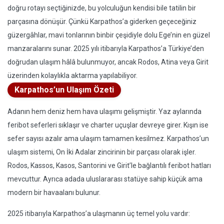
doğru rotayı seçtiğinizde, bu yolculuğun kendisi bile tatilin bir
parçasına dönüşür. Çünkü Karpathos’a giderken geçeceğiniz
güzergâhlar, mavi tonlarının binbir çeşidiyle dolu Ege’nin en güzel
manzaralarını sunar. 2025 yılı itibarıyla Karpathos’a Türkiye’den
doğrudan ulaşım hâlâ bulunmuyor, ancak Rodos, Atina veya Girit
üzerinden kolaylıkla aktarma yapılabiliyor.
Karpathos’un Ulaşım Özeti
Adanın hem deniz hem hava ulaşımı gelişmiştir. Yaz aylarında
feribot seferleri sıklaşır ve charter uçuşlar devreye girer. Kışın ise
sefer sayısı azalır ama ulaşım tamamen kesilmez. Karpathos’un
ulaşım sistemi, On İki Adalar zincirinin bir parçası olarak işler.
Rodos, Kassos, Kasos, Santorini ve Girit’le bağlantılı feribot hatları
mevcuttur. Ayrıca adada uluslararası statüye sahip küçük ama
modern bir havaalanı bulunur.
2025 itibarıyla Karpathos’a ulaşmanın üç temel yolu vardır: