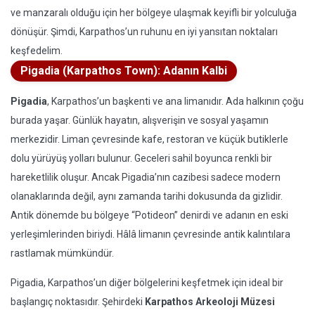
ve manzaralı olduğu için her bölgeye ulaşmak keyifli bir yolculuğa
dönüşür. Şimdi, Karpathos’un ruhunu en iyi yansıtan noktaları
keşfedelim.
Pigadia (Karpathos Town): Adanın Kalbi
Pigadia
, Karpathos’un başkenti ve ana limanıdır. Ada halkının çoğu
burada yaşar. Günlük hayatın, alışverişin ve sosyal yaşamın
merkezidir. Liman çevresinde kafe, restoran ve küçük butiklerle
dolu yürüyüş yolları bulunur. Geceleri sahil boyunca renkli bir
hareketlilik oluşur. Ancak Pigadia’nın cazibesi sadece modern
olanaklarında değil, aynı zamanda tarihi dokusunda da gizlidir.
Antik dönemde bu bölgeye “Potideon” denirdi ve adanın en eski
yerleşimlerinden biriydi. Hâlâ limanın çevresinde antik kalıntılara
rastlamak mümkündür.
Pigadia, Karpathos’un diğer bölgelerini keşfetmek için ideal bir
başlangıç noktasıdır. Şehirdeki
Karpathos Arkeoloji Müzesi