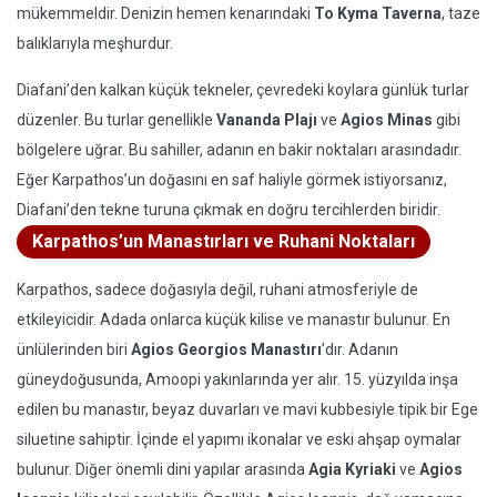
mükemmeldir. Denizin hemen kenarındaki
To Kyma Taverna
, taze
balıklarıyla meşhurdur.
Diafani’den kalkan küçük tekneler, çevredeki koylara günlük turlar
düzenler. Bu turlar genellikle
Vananda Plajı
ve
Agios Minas
gibi
bölgelere uğrar. Bu sahiller, adanın en bakir noktaları arasındadır.
Eğer Karpathos’un doğasını en saf haliyle görmek istiyorsanız,
Diafani’den tekne turuna çıkmak en doğru tercihlerden biridir.
Karpathos’un Manastırları ve Ruhani Noktaları
Karpathos, sadece doğasıyla değil, ruhani atmosferiyle de
etkileyicidir. Adada onlarca küçük kilise ve manastır bulunur. En
ünlülerinden biri
Agios Georgios Manastırı
’dır. Adanın
güneydoğusunda, Amoopi yakınlarında yer alır. 15. yüzyılda inşa
edilen bu manastır, beyaz duvarları ve mavi kubbesiyle tipik bir Ege
siluetine sahiptir. İçinde el yapımı ikonalar ve eski ahşap oymalar
bulunur. Diğer önemli dini yapılar arasında
Agia Kyriaki
ve
Agios