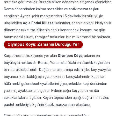
mutlaka görülmelidir. Burada Miken dönemine ait çanak çömlekler,
Roma döneminden kalma mozaikler ve antik mezar taşları
sergilenir. Ayrıca şehir merkezinden 15 dakikalık bir yürüyüşle
ulaşılabilen
Agia Fotini Kilisesi
kalıntıları, adanın erken Hristiyanlık
dönemine ışık tutar. Kilisenin deniz kenarındaki konumu ve gün
batımındaki silueti, fotoğraf tutkunları için mükemmel bir noktadır.
Olympos Köyü: Zamanın Durduğu Yer
Karpathos’un kuzeyinde yer alan
Olympos Köyü
, adanın en
büyüleyici noktasıdır. Burası, Yunanistan’daki en otantik köylerden
biri olarak kabul edilir. Dağların arasına inşa edilmiş bu köy, yüzyıllar
boyunca izole kaldığı için geleneklerini koruyabilmiştir. Kadınlar
hâlâ renkli geleneksel kıyafetlerini giyer, erkekler keçi derisinden
yapılmış ayakkabılarla gezer. Evlerin çoğu taş yapıdır ve dar
sokaklar labirent gibidir. Köyün tepesinden aşağı doğru inen evler,
pastel renkleriyle Ege’nin klasik manzarasını oluşturur.
Olympos’ta yürüyüş yaparken zamanın yavaşladığını