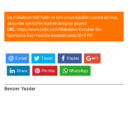
Bu makalenin telif hakkı ve tüm sorumlulukları yazara ait olup,
şikayetler için lütfen bizimle iletişime geçiniz.
URL:
https://www.reitix.com/Makaleler/Cocuklar-Kis-
Sporlarina-Kac-Yasinda-Baslatilmalidir/ID=5701
E-mail
Tweet
Paylas
+1
Share
Pin this
WhatsApp
Benzer Yazılar