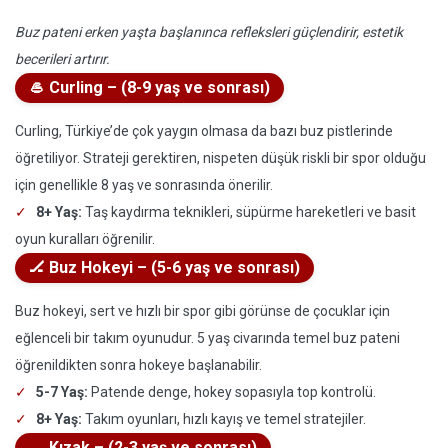
Buz pateni erken yaşta başlanınca refleksleri güçlendirir, estetik
becerileri artırır.
🥌 Curling – (8-9 yaş ve sonrası)
Curling, Türkiye’de çok yaygın olmasa da bazı buz pistlerinde
öğretiliyor. Strateji gerektiren, nispeten düşük riskli bir spor olduğu
için genellikle 8 yaş ve sonrasında önerilir.
8+ Yaş:
Taş kaydırma teknikleri, süpürme hareketleri ve basit
oyun kuralları öğrenilir.
🏒 Buz Hokeyi – (5-6 yaş ve sonrası)
Buz hokeyi, sert ve hızlı bir spor gibi görünse de çocuklar için
eğlenceli bir takım oyunudur. 5 yaş civarında temel buz pateni
öğrenildikten sonra hokeye başlanabilir.
5-7 Yaş:
Patende denge, hokey sopasıyla top kontrolü.
8+ Yaş:
Takım oyunları, hızlı kayış ve temel stratejiler.
🛷 Kızak – (2-3 yaş ve sonrası)