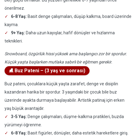
bel) güçlü olmalıdır. Bu yüzden genellikle 6-7 yaşından önce
önerilmez.
6-8 Yaş:
Basit denge çalışmaları, düşüp kalkma, board üzerinde
kayma.
9+ Yaş:
Daha uzun kayışlar, hafif dönüşler ve hızlanma
teknikleri.
Snowboard, özgürlük hissi yüksek ama başlangıcı zor bir spordur.
Küçük yaşta başlarken mutlaka sabırlı bir eğitmen gerekir.
⛸️ Buz Pateni – (3 yaş ve sonrası)
Buz pateni, çocuklara küçük yaşta zarafet, denge ve disiplin
kazandıran harika bir spordur. 3 yaşındaki bir çocuk bile buz
üzerinde ayakta durmaya başlayabilir. Artistik patinaj için erken
yaş büyük avantajdır.
3-5 Yaş:
Denge çalışmaları, düşme-kalkma pratikleri, buzda
yürümeyi öğrenme.
6-8 Yaş:
Basit figürler, dönüşler, daha estetik hareketlere giriş.