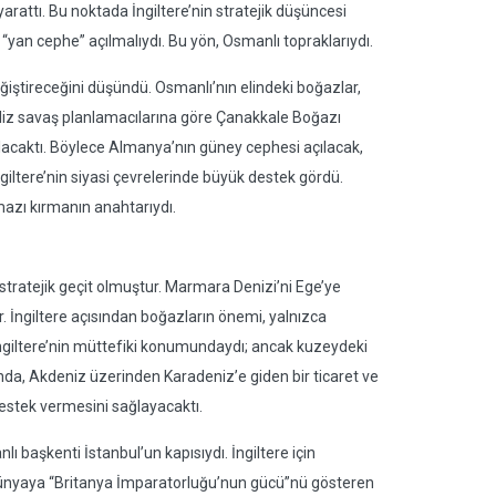
rattı. Bu noktada İngiltere’nin stratejik düşüncesi
, “yan cephe” açılmalıydı. Bu yön, Osmanlı topraklarıydı.
ğiştireceğini düşündü. Osmanlı’nın elindeki boğazlar,
iz savaş planlamacılarına göre Çanakkale Boğazı
kalacaktı. Böylece Almanya’nın güney cephesi açılacak,
ngiltere’nin siyasi çevrelerinde büyük destek gördü.
kmazı kırmanın anahtarıydı.
 stratejik geçit olmuştur. Marmara Denizi’ni Ege’ye
r. İngiltere açısından boğazların önemi, yalnızca
 İngiltere’nin müttefiki konumundaydı; ancak kuzeydeki
da, Akdeniz üzerinden Karadeniz’e giden bir ticaret ve
destek vermesini sağlayacaktı.
 başkenti İstanbul’un kapısıydı. İngiltere için
üm dünyaya “Britanya İmparatorluğu’nun gücü”nü gösteren