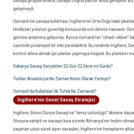
savaşa girişiyle birlikte, savaşın coğrafyası bir anda genişledi. Bu
gelişmeydi.
Osmanlı’nın savaşa katılması, İngiltere’nin Orta Doğu’daki çıkarlar
Hindistan yolunun güvenliği konusunda son derece hassastı. Osmanl
girmesi anlamına geliyordu. Ayrıca Osmanlı’nın “cihad-ı ekber” i
üzerinde potansiyel bir etki yaratabilirdi. Bu nedenle İngiltere, O
kontrol altına almak için planlar yapmaya başladı. Bu planların 
Sakarya Savaşı Gerçekten 22 Gün 22 Gece mi Sürdü?
Türkler Anadolu'ya Ne Zaman Kesin Olarak Yerleşti?
Osmanlı'da Kullanılan İlk Tüfek Ne Zamandı?
İngiltere’nin Genel Savaş Stratejisi
İngiltere, Birinci Dünya Savaşı’na “deniz üstünlüğü” ilkesine day
filosuna sahipti ve savaşın kısa sürede Almanya’nın teslim olmas
yaşanan uzun süreli siper savaşları, İngiltere’nin hesaplarını altü