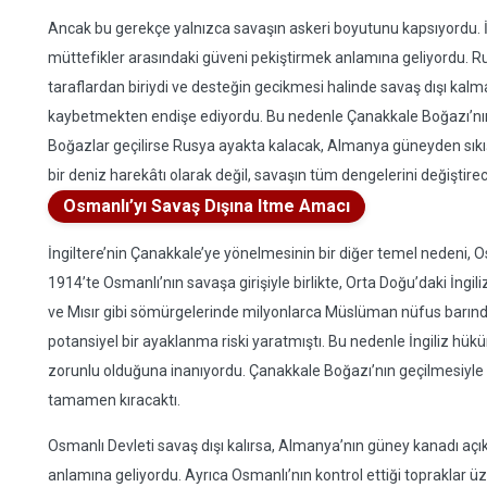
Ancak bu gerekçe yalnızca savaşın askeri boyutunu kapsıyordu. İ
müttefikler arasındaki güveni pekiştirmek anlamına geliyordu. R
taraflardan biriydi ve desteğin gecikmesi halinde savaş dışı kalma 
kaybetmekten endişe ediyordu. Bu nedenle Çanakkale Boğazı’nın açı
Boğazlar geçilirse Rusya ayakta kalacak, Almanya güneyden sıkışt
bir deniz harekâtı olarak değil, savaşın tüm dengelerini değiştirec
Osmanlı’yı Savaş Dışına Itme Amacı
İngiltere’nin Çanakkale’ye yönelmesinin bir diğer temel nedeni, 
1914’te Osmanlı’nın savaşa girişiyle birlikte, Orta Doğu’daki İngiliz 
ve Mısır gibi sömürgelerinde milyonlarca Müslüman nüfus barındır
potansiyel bir ayaklanma riski yaratmıştı. Bu nedenle İngiliz hüküm
zorunlu olduğuna inanıyordu. Çanakkale Boğazı’nın geçilmesiyle 
tamamen kıracaktı.
Osmanlı Devleti savaş dışı kalırsa, Almanya’nın güney kanadı açıkta
anlamına geliyordu. Ayrıca Osmanlı’nın kontrol ettiği topraklar üzeri