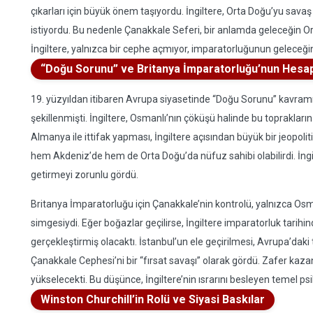
çıkarları için büyük önem taşıyordu. İngiltere, Orta Doğu’yu sava
istiyordu. Bu nedenle Çanakkale Seferi, bir anlamda geleceğin Ort
İngiltere, yalnızca bir cephe açmıyor, imparatorluğunun geleceğin
“Doğu Sorunu” ve Britanya İmparatorluğu’nun Hesap
19. yüzyıldan itibaren Avrupa siyasetinde “Doğu Sorunu” kavramı
şekillenmişti. İngiltere, Osmanlı’nın çöküşü halinde bu toprakları
Almanya ile ittifak yapması, İngiltere açısından büyük bir jeopo
hem Akdeniz’de hem de Orta Doğu’da nüfuz sahibi olabilirdi. İngil
getirmeyi zorunlu gördü.
Britanya İmparatorluğu için Çanakkale’nin kontrolü, yalnızca Osma
simgesiydi. Eğer boğazlar geçilirse, İngiltere imparatorluk tarihin
gerçekleştirmiş olacaktı. İstanbul’un ele geçirilmesi, Avrupa’daki
Çanakkale Cephesi’ni bir “fırsat savaşı” olarak gördü. Zafer kazan
yükselecekti. Bu düşünce, İngiltere’nin ısrarını besleyen temel psi
Winston Churchill’in Rolü ve Siyasi Baskılar