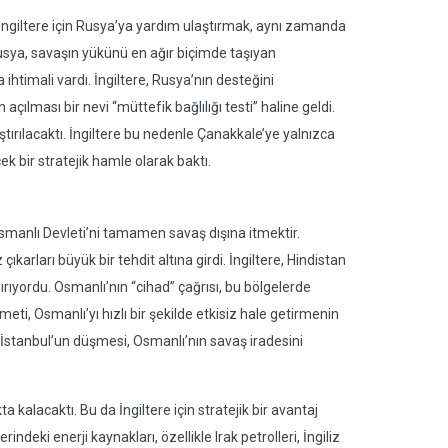
ngiltere için Rusya’ya yardım ulaştırmak, aynı zamanda
usya, savaşın yükünü en ağır biçimde taşıyan
ihtimali vardı. İngiltere, Rusya’nın desteğini
lması bir nevi “müttefik bağlılığı testi” haline geldi.
ırılacaktı. İngiltere bu nedenle Çanakkale’ye yalnızca
ek bir stratejik hamle olarak baktı.
Osmanlı Devleti’ni tamamen savaş dışına itmektir.
çıkarları büyük bir tehdit altına girdi. İngiltere, Hindistan
ıyordu. Osmanlı’nın “cihad” çağrısı, bu bölgelerde
eti, Osmanlı’yı hızlı bir şekilde etkisiz hale getirmenin
İstanbul’un düşmesi, Osmanlı’nın savaş iradesini
 kalacaktı. Bu da İngiltere için stratejik bir avantaj
ndeki enerji kaynakları, özellikle Irak petrolleri, İngiliz