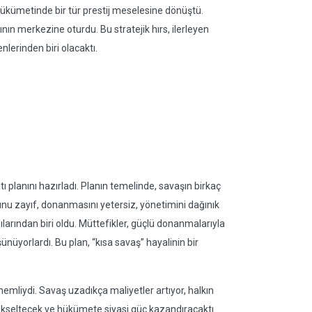
 hükümetinde bir tür prestij meselesine dönüştü.
nın merkezine oturdu. Bu stratejik hırs, ilerleyen
nlerinden biri olacaktı.
tı planını hazırladı. Planın temelinde, savaşın birkaç
sunu zayıf, donanmasını yetersiz, yönetimini dağınık
ılarından biri oldu. Müttefikler, güçlü donanmalarıyla
ünüyorlardı. Bu plan, “kısa savaş” hayalinin bir
mliydi. Savaş uzadıkça maliyetler artıyor, halkın
yükseltecek ve hükümete siyasi güç kazandıracaktı.