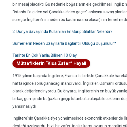
bir mesaj olacaktı. Bu nedenle boğazların ele geçirilmesi, İngiliz
“İstanbul’a giden yol Çanakkale’den geçer” anlayışı, savaş planları
süreçte İngiltere’nin neden bu kadar ısrarcı olacağının temel nede
2. Dünya Savaşı'nda Kullanılan En Garip Silahlar Nelerdir?
Sümerlerin Neden Uzaylılarla Bağlantılı Olduğu Düşünülür?
Tarihte En Çok Yanlış Bilinen 10 Olay
Müttefiklerin “Kısa Zafer” Hayali
1915 yılının başında İngiltere, Fransa ile birlikte Çanakkale harekâ
hafta içinde sonuçlanacağı inancı vardı. İngilizler, Osmanlı ordu
olarak değerlendiriyordu. Bu önyargı, İngiltere’nin en büyük yanılg
birkaç gün içinde boğazları geçip İstanbul’a ulaşabileceklerini düş
yansımasıydı.
İngiltere’nin Çanakkale’ye yönelmesinde ekonomik etkenler de öne
desteği azalıyordu. Hızlı bir zafer, İngiliz kamuoyunun moralini 