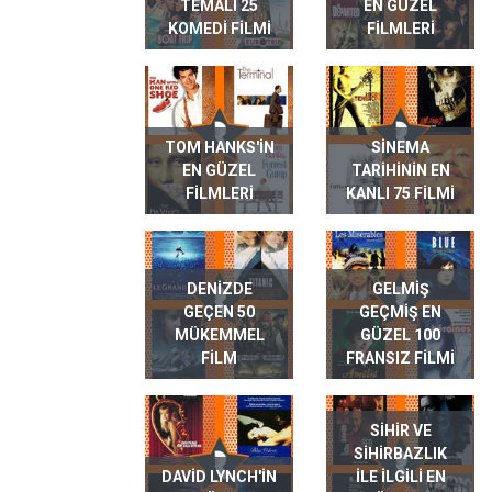
TEMALI 25
EN GÜZEL
KOMEDI FILMI
FILMLERI
TOM HANKS'IN
SINEMA
EN GÜZEL
TARIHININ EN
FILMLERI
KANLI 75 FILMI
DENIZDE
GELMIŞ
GEÇEN 50
GEÇMIŞ EN
MÜKEMMEL
GÜZEL 100
FILM
FRANSIZ FILMI
SIHIR VE
SIHIRBAZLIK
DAVID LYNCH'IN
ILE ILGILI EN