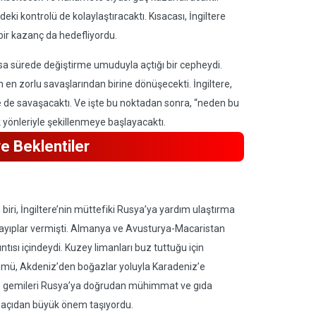
eki kontrolü de kolaylaştıracaktı. Kısacası, İngiltere
 bir kazanç da hedefliyordu.
ısa sürede değiştirme umuduyla açtığı bir cepheydi.
an en zorlu savaşlarından birine dönüşecekti. İngiltere,
le de savaşacaktı. Ve işte bu noktadan sonra, “neden bu
 yönleriyle şekillenmeye başlayacaktı.
ve Beklentiler
ri, İngiltere’nin müttefiki Rusya’ya yardım ulaştırma
ayıplar vermişti. Almanya ve Avusturya-Macaristan
tısı içindeydi. Kuzey limanları buz tuttuğu için
ümü, Akdeniz’den boğazlar yoluyla Karadeniz’e
nsız gemileri Rusya’ya doğrudan mühimmat ve gıda
ik açıdan büyük önem taşıyordu.