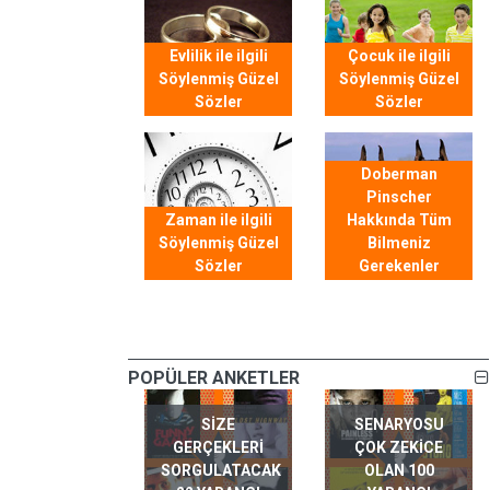
Evlilik ile ilgili
Çocuk ile ilgili
Söylenmiş Güzel
Söylenmiş Güzel
Sözler
Sözler
Doberman
Pinscher
Zaman ile ilgili
Hakkında Tüm
Söylenmiş Güzel
Bilmeniz
Sözler
Gerekenler
POPÜLER ANKETLER
SIZE
SENARYOSU
GERÇEKLERI
ÇOK ZEKICE
SORGULATACAK
OLAN 100