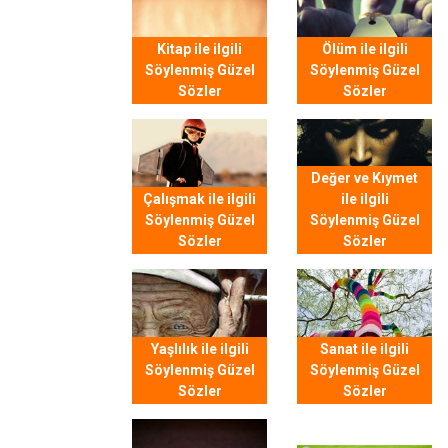
Kitap ile ilgili
Ölüm ile ilgili
Söylenmiş Güzel
Söylenmiş Güzel
Sözler
Sözler
Değer ve Kıymet
Çalışmak ile ilgili
ile ilgili
Söylenmiş Güzel
Söylenmiş Güzel
Sözler
Sözler
Yaşlılık ile ilgili
Sanat ile ilgili
Söylenmiş Güzel
Söylenmiş Güzel
Sözler
Sözler