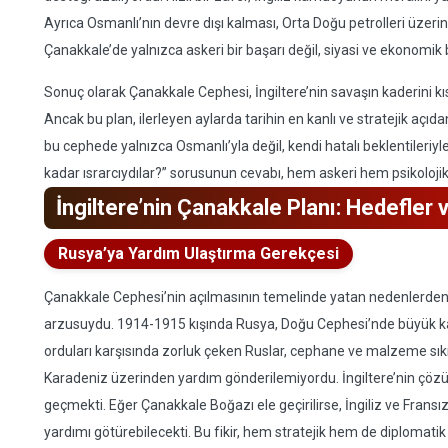
Ayrıca Osmanlı’nın devre dışı kalması, Orta Doğu petrolleri üzerind
Çanakkale’de yalnızca askeri bir başarı değil, siyasi ve ekonomik
Sonuç olarak Çanakkale Cephesi, İngiltere’nin savaşın kaderini k
Ancak bu plan, ilerleyen aylarda tarihin en kanlı ve stratejik açıd
bu cephede yalnızca Osmanlı’yla değil, kendi hatalı beklentileriy
kadar ısrarcıydılar?” sorusunun cevabı, hem askeri hem psikolojik
İngiltere’nin Çanakkale Planı: Hedefler 
Rusya’ya Yardım Ulaştırma Gerekçesi
Çanakkale Cephesi’nin açılmasının temelinde yatan nedenlerden bi
arzusuydu. 1914-1915 kışında Rusya, Doğu Cephesi’nde büyük k
orduları karşısında zorluk çeken Ruslar, cephane ve malzeme sıkın
Karadeniz üzerinden yardım gönderilemiyordu. İngiltere’nin çöz
geçmekti. Eğer Çanakkale Boğazı ele geçirilirse, İngiliz ve Fra
yardımı götürebilecekti. Bu fikir, hem stratejik hem de diplomat