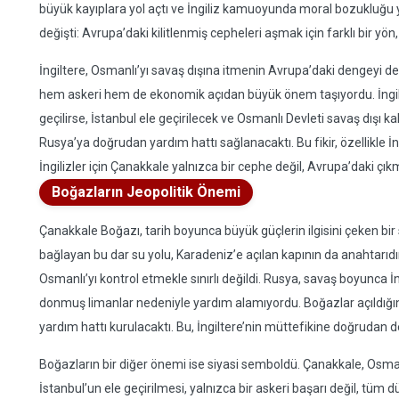
büyük kayıplara yol açtı ve İngiliz kamuoyunda moral bozukluğu ya
değişti: Avrupa’daki kilitlenmiş cepheleri aşmak için farklı bir yön
İngiltere, Osmanlı’yı savaş dışına itmenin Avrupa’daki dengeyi de
hem askeri hem de ekonomik açıdan büyük önem taşıyordu. İngil
geçilirse, İstanbul ele geçirilecek ve Osmanlı Devleti savaş dışı 
Rusya’ya doğrudan yardım hattı sağlanacaktı. Bu fikir, özellikle İ
İngilizler için Çanakkale yalnızca bir cephe değil, Avrupa’daki çı
Boğazların Jeopolitik Önemi
Çanakkale Boğazı, tarih boyunca büyük güçlerin ilgisini çeken bir
bağlayan bu dar su yolu, Karadeniz’e açılan kapının da anahtarıdı
Osmanlı’yı kontrol etmekle sınırlı değildi. Rusya, savaş boyunca
donmuş limanlar nedeniyle yardım alamıyordu. Boğazlar açıldığın
yardım hattı kurulacaktı. Bu, İngiltere’nin müttefikine doğrudan 
Boğazların bir diğer önemi ise siyasi semboldü. Çanakkale, Osmanlı
İstanbul’un ele geçirilmesi, yalnızca bir askeri başarı değil, t