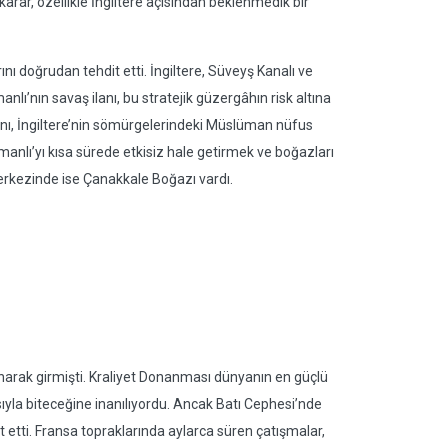
 karar, özellikle İngiltere açısından beklenmedik bir
ını doğrudan tehdit etti. İngiltere, Süveyş Kanalı ve
ı’nın savaş ilanı, bu stratejik güzergâhın risk altına
lanı, İngiltere’nin sömürgelerindeki Müslüman nüfus
smanlı’yı kısa sürede etkisiz hale getirmek ve boğazları
merkezinde ise Çanakkale Boğazı vardı.
anarak girmişti. Kraliyet Donanması dünyanın en güçlü
ıyla biteceğine inanılıyordu. Ancak Batı Cephesi’nde
st etti. Fransa topraklarında aylarca süren çatışmalar,