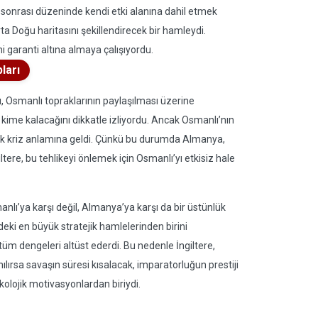
ş sonrası düzeninde kendi etki alanına dahil etmek
a Doğu haritasını şekillendirecek bir hamleydi.
i garanti altına almaya çalışıyordu.
ları
, Osmanlı topraklarının paylaşılması üzerine
n kime kalacağını dikkatle izliyordu. Ancak Osmanlı’nın
litik kriz anlamına geldi. Çünkü bu durumda Almanya,
tere, bu tehlikeyi önlemek için Osmanlı’yı etkisiz hale
nlı’ya karşı değil, Almanya’ya karşı da bir üstünlük
deki en büyük stratejik hamlelerinden birini
 tüm dengeleri altüst ederdi. Bu nedenle İngiltere,
ılırsa savaşın süresi kısalacak, imparatorluğun prestiji
kolojik motivasyonlardan biriydi.