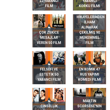
22 YABANCI
YABANCI
FILM
KORKU FILMI
GERÇEK HAYAT
HIKAYELERINDEN
ILHAM
ALINARAK
ÇOK ZEKICE
ÇEKILMIŞ 90
MESAJLAR
MÜKEMMEL
VEREN 50 FILM
FILM
FELSEFI VE
EN KOMIK 47
ESTETIK 50
RUS YAPIMI
YABANCI FILM
KOMEDI FILMI
MARTIN
CINSELLIK
SCORSESE'NIN