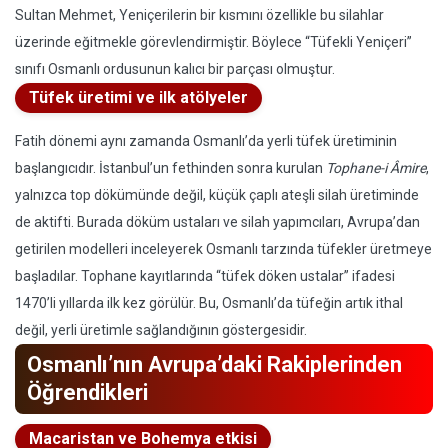
Sultan Mehmet, Yeniçerilerin bir kısmını özellikle bu silahlar
üzerinde eğitmekle görevlendirmiştir. Böylece “Tüfekli Yeniçeri”
sınıfı Osmanlı ordusunun kalıcı bir parçası olmuştur.
Tüfek üretimi ve ilk atölyeler
Fatih dönemi aynı zamanda Osmanlı’da yerli tüfek üretiminin
başlangıcıdır. İstanbul’un fethinden sonra kurulan
Tophane-i Âmire
,
yalnızca top dökümünde değil, küçük çaplı ateşli silah üretiminde
de aktifti. Burada döküm ustaları ve silah yapımcıları, Avrupa’dan
getirilen modelleri inceleyerek Osmanlı tarzında tüfekler üretmeye
başladılar. Tophane kayıtlarında “tüfek döken ustalar” ifadesi
1470’li yıllarda ilk kez görülür. Bu, Osmanlı’da tüfeğin artık ithal
değil, yerli üretimle sağlandığının göstergesidir.
Osmanlı’nın Avrupa’daki Rakiplerinden
Öğrendikleri
Macaristan ve Bohemya etkisi