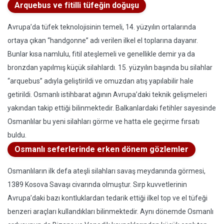
Arquebus ve fitilli tüfeğin doğuşu
Avrupa’da tüfek teknolojisinin temeli, 14. yüzyılın ortalarında
ortaya çıkan “handgonne” adı verilen ilkel el toplarına dayanır.
Bunlar kısa namlulu, fitil ateşlemeli ve genellikle demir ya da
bronzdan yapılmış küçük silahlardı. 15. yüzyılın başında bu silahlar
“arquebus” adıyla geliştirildi ve omuzdan atış yapılabilir hale
getirildi. Osmanlı istihbarat ağının Avrupa’daki teknik gelişmeleri
yakından takip ettiği bilinmektedir. Balkanlardaki fetihler sayesinde
Osmanlılar bu yeni silahları görme ve hatta ele geçirme fırsatı
buldu.
Osmanlı seferlerinde erken dönem gözlemler
Osmanlıların ilk defa ateşli silahları savaş meydanında görmesi,
1389 Kosova Savaşı civarında olmuştur. Sırp kuvvetlerinin
Avrupa’daki bazı kontluklardan tedarik ettiği ilkel top ve el tüfeği
benzeri araçları kullandıkları bilinmektedir. Aynı dönemde Osmanlı