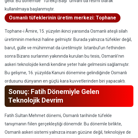
geldi. Bu dönemde “Tüfekçi Başı” unvanı da resmi olarak
kullanılmaya başlanmıştır.
Osmanlı tüfeklerinin üretim merkezi: Tophane
Tophane-i Âmire, 15. yüzyılın ikinci yarısında Osmanlı ateşli silah
üretiminin merkezi haline gelmiştir. Burada yalnızca tüfekler değil,
barut, gülle ve mühimmat da üretilmiştir. İstanbul’un fethinden
sonra Bizans surlarının yakınında kurulan bu tesis, Osmanlı’nın
askeri teknolojide kendi kendine yeter hale gelmesini sağlamıştır.
Bu gelişme, 16. yüzyılda Kanuni dönemine gelindiğinde Osmanlı
ordusunu dünyanın en güçlü kara kuvvetlerinden biri yapacaktı.
Sonuç: Fatih Dönemiyle Gelen
Teknolojik Devrim
Fatih Sultan Mehmet dönemi, Osmanlı tarihinde tüfekle
tanışmanın fiilen gerçekleştiği dönemdir. Bu dönemle birlikte,
Osmanlı askeri sistemi yalnızca insan gücüne değil, teknolojiye de