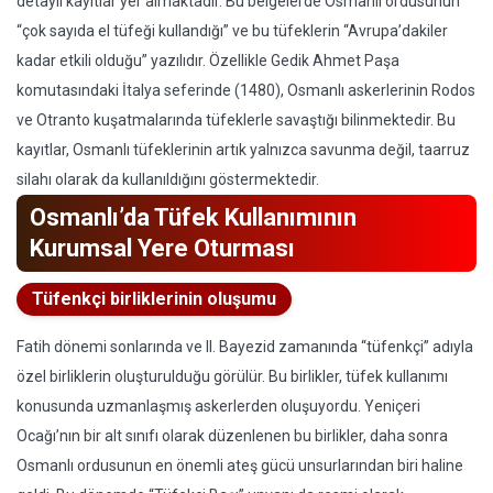
detaylı kayıtlar yer almaktadır. Bu belgelerde Osmanlı ordusunun
“çok sayıda el tüfeği kullandığı” ve bu tüfeklerin “Avrupa’dakiler
kadar etkili olduğu” yazılıdır. Özellikle Gedik Ahmet Paşa
komutasındaki İtalya seferinde (1480), Osmanlı askerlerinin Rodos
ve Otranto kuşatmalarında tüfeklerle savaştığı bilinmektedir. Bu
kayıtlar, Osmanlı tüfeklerinin artık yalnızca savunma değil, taarruz
silahı olarak da kullanıldığını göstermektedir.
Osmanlı’da Tüfek Kullanımının
Kurumsal Yere Oturması
Tüfenkçi birliklerinin oluşumu
Fatih dönemi sonlarında ve II. Bayezid zamanında “tüfenkçi” adıyla
özel birliklerin oluşturulduğu görülür. Bu birlikler, tüfek kullanımı
konusunda uzmanlaşmış askerlerden oluşuyordu. Yeniçeri
Ocağı’nın bir alt sınıfı olarak düzenlenen bu birlikler, daha sonra
Osmanlı ordusunun en önemli ateş gücü unsurlarından biri haline