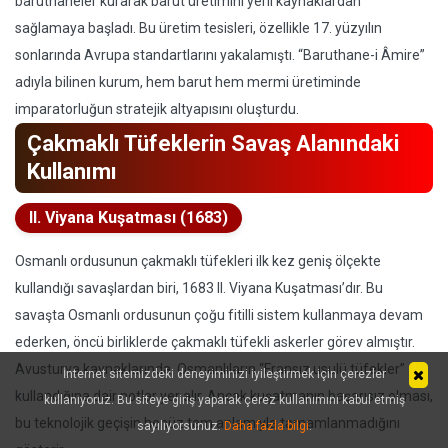
baruthaneler kurarak barut üretimini yerli kaynaklardan
sağlamaya başladı. Bu üretim tesisleri, özellikle 17. yüzyılın
sonlarında Avrupa standartlarını yakalamıştı. “Baruthane-i Âmire”
adıyla bilinen kurum, hem barut hem mermi üretiminde
imparatorluğun stratejik altyapısını oluşturdu.
Çakmaklı Tüfeklerin Savaş Alanındaki
Kullanımı
II. Viyana Kuşatması (1683)
Osmanlı ordusunun çakmaklı tüfekleri ilk kez geniş ölçekte
kullandığı savaşlardan biri, 1683 II. Viyana Kuşatması’dır. Bu
savaşta Osmanlı ordusunun çoğu fitilli sistem kullanmaya devam
ederken, öncü birliklerde çakmaklı tüfekli askerler görev almıştır.
Avusturya kaynaklarında, Osmanlıların “Fransız usulü tüfekler”
İnternet sitemizdeki deneyiminizi iyileştirmek için çerezler
kullandığına dair notlar yer alır. Ancak kuşatmanın başarısız olması,
kullanıyoruz. Bu siteye giriş yaparak çerez kullanımını kabul etmiş
bu teknolojik geçişin henüz tam anlamıyla tamamlanmadığını
sayılıyorsunuz.
Daha fazla bilgi
.