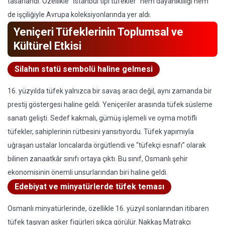
tasarlandı. Özellikle “İstanbul tipi tüfekler” hem dayanıklılığı hem
de işçiliğiyle Avrupa koleksiyonlarında yer aldı.
Yeniçeri Tüfeklerinin Toplumsal ve
Kültürel Etkisi
Silahın statü sembolü haline gelmesi
16. yüzyılda tüfek yalnızca bir savaş aracı değil, aynı zamanda bir
prestij göstergesi haline geldi. Yeniçeriler arasında tüfek süsleme
sanatı gelişti. Sedef kakmalı, gümüş işlemeli ve oyma motifli
tüfekler, sahiplerinin rütbesini yansıtıyordu. Tüfek yapımıyla
uğraşan ustalar loncalarda örgütlendi ve “tüfekçi esnafı” olarak
bilinen zanaatkâr sınıfı ortaya çıktı. Bu sınıf, Osmanlı şehir
ekonomisinin önemli unsurlarından biri haline geldi.
Edebiyat ve minyatürlerde tüfek teması
Osmanlı minyatürlerinde, özellikle 16. yüzyıl sonlarından itibaren
tüfek taşıyan asker figürleri sıkça görülür. Nakkaş Matrakçı