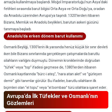
amaçla kullanılmaya başlandı. Moğol İmparatorluğu’nun Asya’daki
fetihleri sırasında barut bilgisi Orta Asya ve Orta Doğu’ya, oradan
da Anadolu üzerinden Avrupa’ya taşındı. 1320’lerden itibaren
Bizans, Memlük ve Anadolu beylikleri, barutun askeri gücünü
tanımaya başladı.
Anadolu’da erken dönem barut kullanımı
Osmanlı Beyliği, 1300’lerin ilk yarısında henüz küçük bir sınır devleti
iken bile Bizans sınırlarında gerçekleşen çatışmalarda barutlu
silahların varlığını duymuştu. Dönemin kroniklerinde doğrudan
“tüfek” veya “top” ifadesi geçmese de, 1380’lerden itibaren
Osmanlı kayıtlarında “bürc-i ateş”, “nara atan alet” ve “gürleyen
demir” gibi tanımlar görülür. Bu ifadeler, barutlu silahların ilk
biçimleri olan “el topu” veya “el bombası” türü silahlara işaret eder.
Avrupa’da İlk Tüfekler ve Osmanlı’nın
Gözlemleri