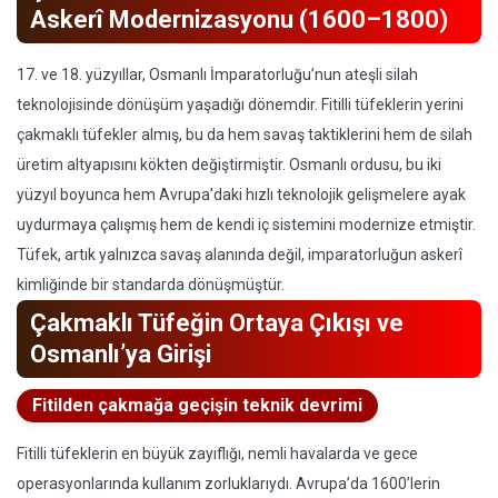
Askerî Modernizasyonu (1600–1800)
17. ve 18. yüzyıllar, Osmanlı İmparatorluğu’nun ateşli silah
teknolojisinde dönüşüm yaşadığı dönemdir. Fitilli tüfeklerin yerini
çakmaklı tüfekler almış, bu da hem savaş taktiklerini hem de silah
üretim altyapısını kökten değiştirmiştir. Osmanlı ordusu, bu iki
yüzyıl boyunca hem Avrupa’daki hızlı teknolojik gelişmelere ayak
uydurmaya çalışmış hem de kendi iç sistemini modernize etmiştir.
Tüfek, artık yalnızca savaş alanında değil, imparatorluğun askerî
kimliğinde bir standarda dönüşmüştür.
Çakmaklı Tüfeğin Ortaya Çıkışı ve
Osmanlı’ya Girişi
Fitilden çakmağa geçişin teknik devrimi
Fitilli tüfeklerin en büyük zayıflığı, nemli havalarda ve gece
operasyonlarında kullanım zorluklarıydı. Avrupa’da 1600’lerin