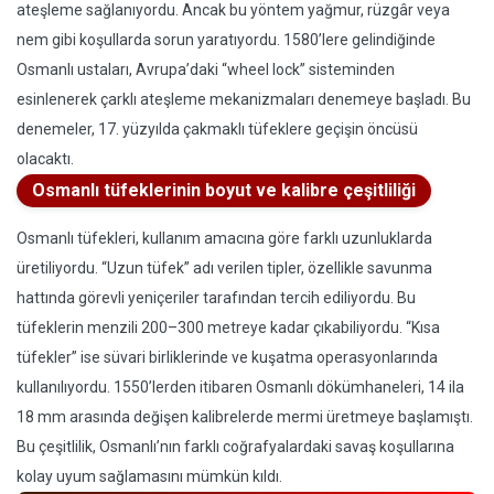
ateşleme sağlanıyordu. Ancak bu yöntem yağmur, rüzgâr veya
nem gibi koşullarda sorun yaratıyordu. 1580’lere gelindiğinde
Osmanlı ustaları, Avrupa’daki “wheel lock” sisteminden
esinlenerek çarklı ateşleme mekanizmaları denemeye başladı. Bu
denemeler, 17. yüzyılda çakmaklı tüfeklere geçişin öncüsü
olacaktı.
Osmanlı tüfeklerinin boyut ve kalibre çeşitliliği
Osmanlı tüfekleri, kullanım amacına göre farklı uzunluklarda
üretiliyordu. “Uzun tüfek” adı verilen tipler, özellikle savunma
hattında görevli yeniçeriler tarafından tercih ediliyordu. Bu
tüfeklerin menzili 200–300 metreye kadar çıkabiliyordu. “Kısa
tüfekler” ise süvari birliklerinde ve kuşatma operasyonlarında
kullanılıyordu. 1550’lerden itibaren Osmanlı dökümhaneleri, 14 ila
18 mm arasında değişen kalibrelerde mermi üretmeye başlamıştı.
Bu çeşitlilik, Osmanlı’nın farklı coğrafyalardaki savaş koşullarına
kolay uyum sağlamasını mümkün kıldı.