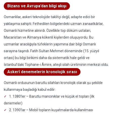
Bizans ve Avrupa’dan bilgi akışı
Osmanlılar, askeri teknolojide taklitçi değil, adapte edici bir
yaklaşıma sahipti. Fethedilen bölgelerdeki uzman zanaatkârlar,
Osmanlı hizmetine alınırdı. Özellikle top döküm ustaları,
Macaristan ve Almanya kökenli kişilerden oluşuyordu. Bu
uzmanlar aracılığıyla tüfeklerin yapımına dair bilgi Osmanlı
sarayına taşındı. Fatih Sultan Mehmet döneminde (15. yüzyıl
ortası) bu bilgi birikimi daha da sistematik hale geldi ve
İstanbul’daki Tophane-i Âmire, ateşli silah üretiminin merkezi oldu.
Askerî denemelerin kronolojik sırası
Osmanlı ordusunun barutlu silahları kronolojik olarak şu şekilde
kullanmaya başladığı kabul edilir:
1. 1380’ler – Barutlu mancınıklar ve küçük el topları (ilk
denemeler)
2. 1390’lar – Mobil topların kuşatmalarda kullanılması