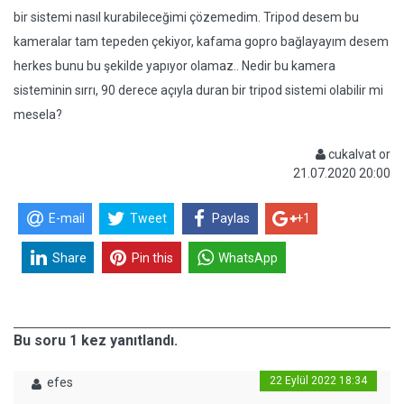
bir sistemi nasıl kurabileceğimi çözemedim. Tripod desem bu
kameralar tam tepeden çekiyor, kafama gopro bağlayayım desem
herkes bunu bu şekilde yapıyor olamaz.. Nedir bu kamera
sisteminin sırrı, 90 derece açıyla duran bir tripod sistemi olabilir mi
mesela?
cukalvat or
21.07.2020 20:00
E-mail
Tweet
Paylas
+1
Share
Pin this
WhatsApp
Bu soru 1 kez yanıtlandı.
22 Eylül 2022 18:34
efes