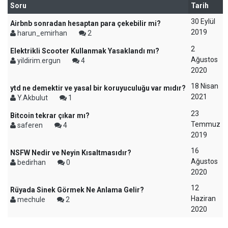
Soru
Tarih
30 Eylül
Airbnb sonradan hesaptan para çekebilir mi?
2019
harun_emirhan
2
2
Elektrikli Scooter Kullanmak Yasaklandı mı?
Ağustos
yildirim.ergun
4
2020
18 Nisan
ytd ne demektir ve yasal bir koruyuculuğu var mıdır?
2021
Y.Akbulut
1
23
Bitcoin tekrar çıkar mı?
Temmuz
saferen
4
2019
16
NSFW Nedir ve Neyin Kısaltmasıdır?
Ağustos
bedirhan
0
2020
12
Rüyada Sinek Görmek Ne Anlama Gelir?
Haziran
mechule
2
2020