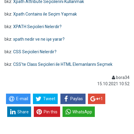
bkz:
Xpath Attribute Seçicilerini Kullanmak
bkz:
Xpath Contains ile Seçim Yapmak
bkz:
XPATH Seçicileri Nelerdir?
bkz:
xpath nedir ve ne işe yarar?
bkz:
CSS Seçicileri Nelerdir?
bkz:
CSS'te Class Seçicileri ile HTML Elemanlarını Seçmek
bora34
15.10.2021 10:52
E-mail
Tweet
Paylas
+1
Share
Pin this
WhatsApp