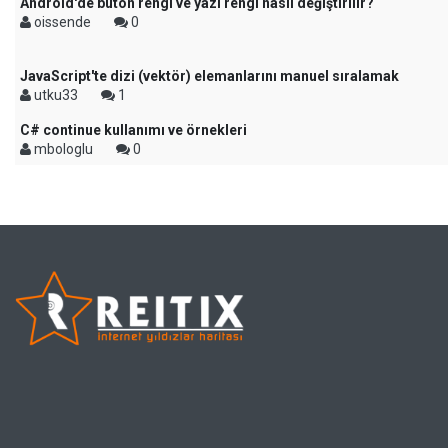
Android'de buton rengi ve yazı rengi nasıl değiştirilir?
oissende
0
JavaScript'te dizi (vektör) elemanlarını manuel sıralamak
utku33
1
C# continue kullanımı ve örnekleri
mbologlu
0