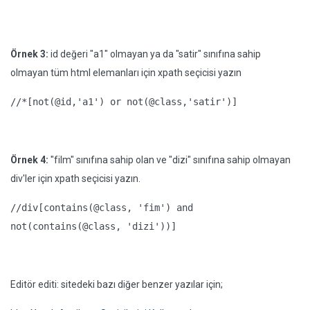
Örnek 3:
id değeri "a1" olmayan ya da "satir" sınıfına sahip
olmayan tüm html elemanları için xpath seçicisi yazın
//*[not(@id,'a1') or not(@class,'satir')]
Örnek 4:
"film" sınıfına sahip olan ve "dizi" sınıfına sahip olmayan
div'ler için xpath seçicisi yazın.
//div[contains(@class, 'fim') and
not(contains(@class, 'dizi'))]
Editör editi: sitedeki bazı diğer benzer yazılar için;