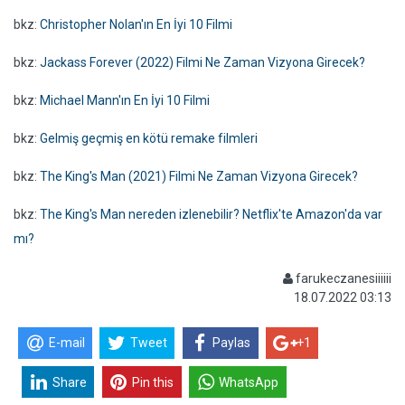
bkz:
Christopher Nolan'ın En İyi 10 Filmi
bkz:
Jackass Forever (2022) Filmi Ne Zaman Vizyona Girecek?
bkz:
Michael Mann'ın En İyi 10 Filmi
bkz:
Gelmiş geçmiş en kötü remake filmleri
bkz:
The King's Man (2021) Filmi Ne Zaman Vizyona Girecek?
bkz:
The King's Man nereden izlenebilir? Netflix'te Amazon'da var
mı?
farukeczanesiiiiii
18.07.2022 03:13
E-mail
Tweet
Paylas
+1
Share
Pin this
WhatsApp