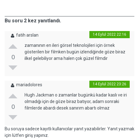
Bu soru 2 kez yanıtlandı.
14 Eylül 2022 22:16
fatih arslan
zamanının en ileri görsel teknolojileri için örnek
gösterilen bir filmken bugün izlendiğinde göze biraz
0
ilkel gelebiliyor ama halen çok güzel filmdir
14 Eylül 2022 23:26
mariadolores
Hugh Jackman o zamanlar bugünkü kadar kaslı ve iri
olmadığı için de göze biraz batıyor, adam sonraki
0
filmlerde abardı desek sanırım abartı olmaz
Bu soruya sadece kayıtlı kullanıcılar yanıt yazabilirler. Yanıt yazmak
için lütfen giriş yapınız.