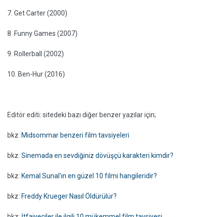
7. Get Carter (2000)
8. Funny Games (2007)
9. Rollerball (2002)
10. Ben-Hur (2016)
Editör editi: sitedeki bazı diğer benzer yazılar için;
bkz:
Midsommar benzeri film tavsiyeleri
bkz:
Sinemada en sevdiğiniz dövüşçü karakteri kimdir?
bkz:
Kemal Sunal'ın en güzel 10 filmi hangileridir?
bkz:
Freddy Krueger Nasıl Öldürülür?
bkz:
İtfaiyeciler ile ilgili 10 mükemmel film tavsiyesi