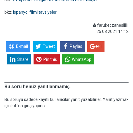
bkz:
ispanyol filmi tavsiyeleri
farukeczanesiiiiii
25.08.2021 14:12
E-mail
Tweet
Paylas
+1
Share
Pin this
WhatsApp
Bu soru henüz yanıtlanmamış.
Bu soruya sadece kayıtlı kullanıcılar yanıt yazabilirler. Yanıt yazmak
için lütfen giriş yapınız.