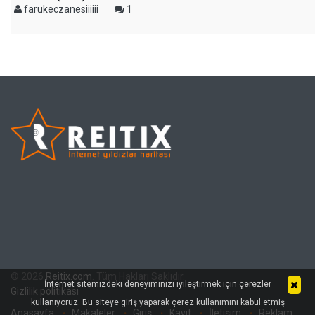
farukeczanesiiiiii
1
© 2026
Reitix.com
. Tüm Hakları Saklıdır.
İnternet sitemizdeki deneyiminizi iyileştirmek için çerezler
Gizlilik politikası
kullanıyoruz. Bu siteye giriş yaparak çerez kullanımını kabul etmiş
Anasayfa
Makaleler
Giriş
Kayıt
İletişim
Reklam