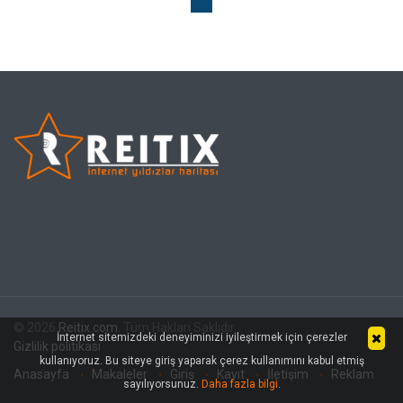
© 2026
Reitix.com
. Tüm Hakları Saklıdır.
İnternet sitemizdeki deneyiminizi iyileştirmek için çerezler
Gizlilik politikası
kullanıyoruz. Bu siteye giriş yaparak çerez kullanımını kabul etmiş
Anasayfa
Makaleler
Giriş
Kayıt
İletişim
Reklam
sayılıyorsunuz.
Daha fazla bilgi
.