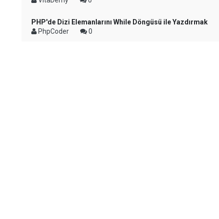
VitaDemy
0
PHP'de Dizi Elemanlarını While Döngüsü ile Yazdırmak
PhpCoder
0