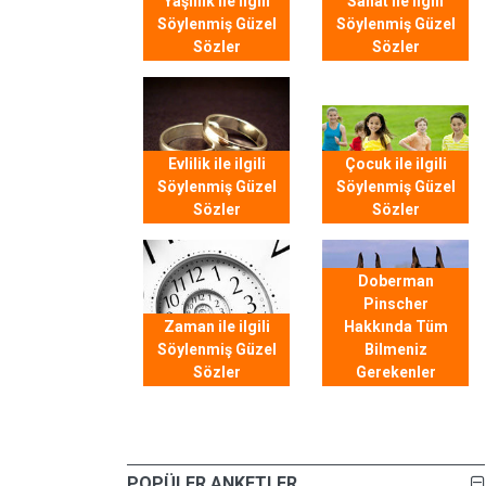
Yaşlılık ile ilgili
Sanat ile ilgili
Söylenmiş Güzel
Söylenmiş Güzel
Sözler
Sözler
Evlilik ile ilgili
Çocuk ile ilgili
Söylenmiş Güzel
Söylenmiş Güzel
Sözler
Sözler
Doberman
Pinscher
Zaman ile ilgili
Hakkında Tüm
Söylenmiş Güzel
Bilmeniz
Sözler
Gerekenler
POPÜLER ANKETLER