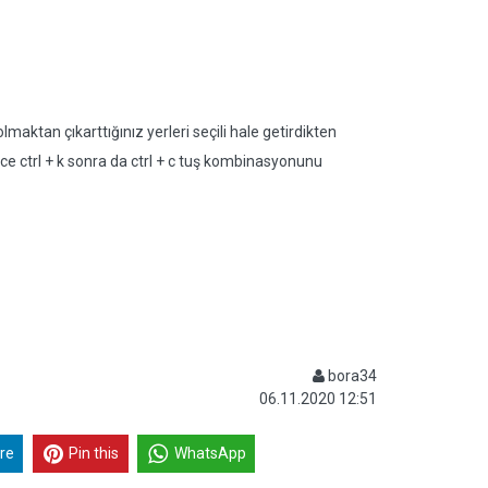
maktan çıkarttığınız yerleri seçili hale getirdikten
e ctrl + k sonra da ctrl + c tuş kombinasyonunu
bora34
06.11.2020 12:51
re
Pin this
WhatsApp