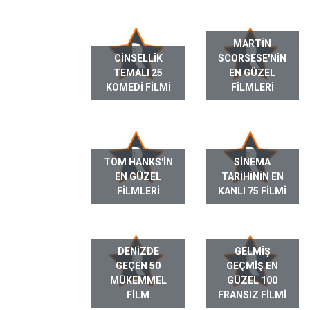
MARTIN
CINSELLIK
SCORSESE'NIN
TEMALI 25
EN GÜZEL
KOMEDI FILMI
FILMLERI
TOM HANKS'IN
SINEMA
EN GÜZEL
TARIHININ EN
FILMLERI
KANLI 75 FILMI
DENIZDE
GELMIŞ
GEÇEN 50
GEÇMIŞ EN
MÜKEMMEL
GÜZEL 100
FILM
FRANSIZ FILMI