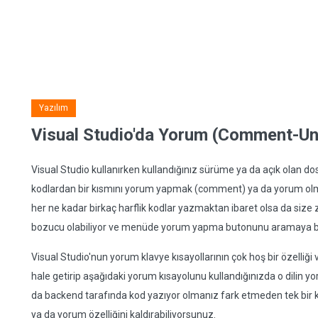
Yazılım
Visual Studio'da Yorum (Comment-U
Visual Studio kullanırken kullandığınız sürüme ya da açık olan do
kodlardan bir kısmını yorum yapmak (comment) ya da yorum olm
her ne kadar birkaç harflik kodlar yazmaktan ibaret olsa da size
bozucu olabiliyor ve menüde yorum yapma butonunu aramaya ba
Visual Studio'nun yorum klavye kısayollarının çok hoş bir özelliği v
hale getirip aşağıdaki yorum kısayolunu kullandığınızda o dilin y
da backend tarafında kod yazıyor olmanız fark etmeden tek bir k
ya da yorum özelliğini kaldırabiliyorsunuz.