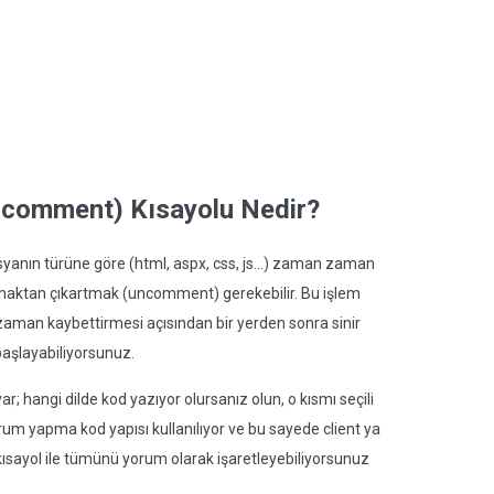
ncomment) Kısayolu Nedir?
syanın türüne göre (html, aspx, css, js...) zaman zaman
aktan çıkartmak (uncomment) gerekebilir. Bu işlem
 zaman kaybettirmesi açısından bir yerden sonra sinir
şlayabiliyorsunuz.
ar; hangi dilde kod yazıyor olursanız olun, o kısmı seçili
orum yapma kod yapısı kullanılıyor ve bu sayede client ya
ısayol ile tümünü yorum olarak işaretleyebiliyorsunuz