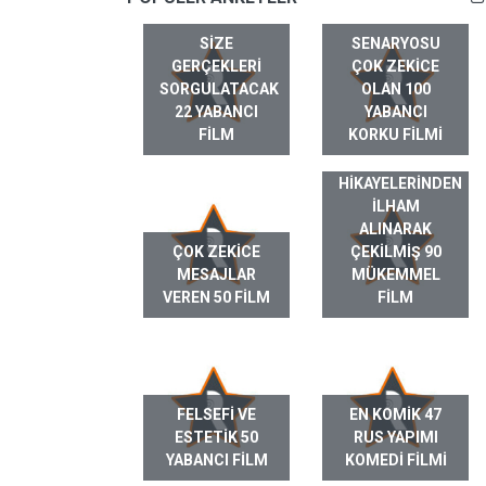
SIZE
SENARYOSU
GERÇEKLERI
ÇOK ZEKICE
SORGULATACAK
OLAN 100
22 YABANCI
YABANCI
FILM
KORKU FILMI
GERÇEK HAYAT
HIKAYELERINDEN
ILHAM
ALINARAK
ÇOK ZEKICE
ÇEKILMIŞ 90
MESAJLAR
MÜKEMMEL
VEREN 50 FILM
FILM
FELSEFI VE
EN KOMIK 47
ESTETIK 50
RUS YAPIMI
YABANCI FILM
KOMEDI FILMI