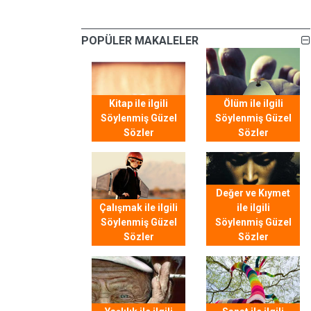
POPÜLER MAKALELER
Kitap ile ilgili
Ölüm ile ilgili
Söylenmiş Güzel
Söylenmiş Güzel
Sözler
Sözler
Değer ve Kıymet
Çalışmak ile ilgili
ile ilgili
Söylenmiş Güzel
Söylenmiş Güzel
Sözler
Sözler