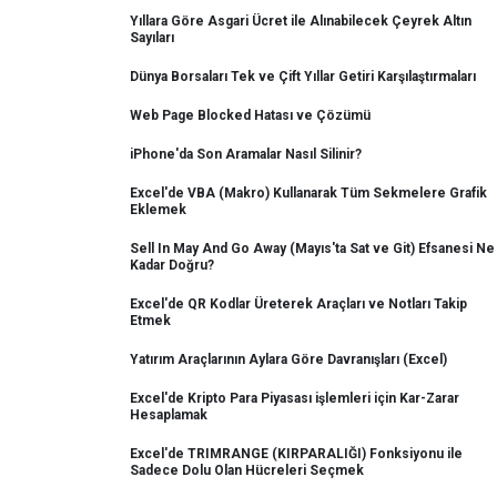
Yıllara Göre Asgari Ücret ile Alınabilecek Çeyrek Altın
Sayıları
Dünya Borsaları Tek ve Çift Yıllar Getiri Karşılaştırmaları
Web Page Blocked Hatası ve Çözümü
iPhone'da Son Aramalar Nasıl Silinir?
Excel'de VBA (Makro) Kullanarak Tüm Sekmelere Grafik
Eklemek
Sell In May And Go Away (Mayıs'ta Sat ve Git) Efsanesi Ne
Kadar Doğru?
Excel'de QR Kodlar Üreterek Araçları ve Notları Takip
Etmek
Yatırım Araçlarının Aylara Göre Davranışları (Excel)
Excel'de Kripto Para Piyasası işlemleri için Kar-Zarar
Hesaplamak
Excel'de TRIMRANGE (KIRPARALIĞI) Fonksiyonu ile
Sadece Dolu Olan Hücreleri Seçmek