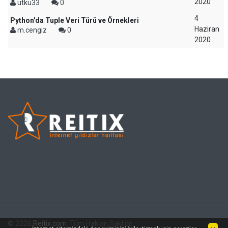
2020
utku33
0
4
Python'da Tuple Veri Türü ve Örnekleri
Haziran
m.cengiz
0
2020
© 2026
Reitix.com
. Tüm Hakları Saklıdır.