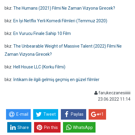
bkz:
The Humans (2021) Filmi Ne Zaman Vizyona Girecek?
bkz:
En İyi Netflix Yerli Komedi Filmleri (Temmuz 2020)
bkz:
En Vurucu Finale Sahip 10 Film
bkz:
The Unbearable Weight of Massive Talent (2022) Filmi Ne
Zaman Vizyona Girecek?
bkz:
Hell House LLC (Korku Filmi)
bkz:
İntikam ile ilgili gelmiş geçmiş en güzel filmler
farukeczanesiiiiii
23.06.2022 11:14
E-mail
Tweet
Paylas
+1
Share
Pin this
WhatsApp